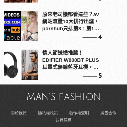
原來老司機都看這些？av
網站流量10大排行出爐，
pornhub只排第3，第1名
竟是他？
4
情人節送禮推薦！
EDIFIER W800BT PLUS
耳罩式無線藍牙耳機，在
耳邊傾訴甜言蜜語
5
關於我們
隱私權政策
著作權聲明
廣告合作
我要投稿