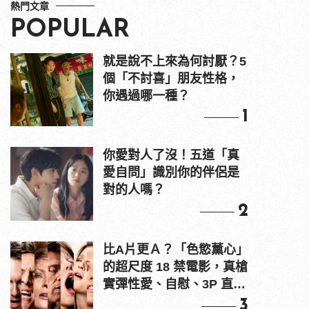
熱門文章
POPULAR
就是說不上來為何討厭？5
個「不討喜」朋友性格，
你遇過哪一種？
1
你愛對人了沒！五道「真
愛自問」識別你的伴侶是
對的人嗎？
2
比A片更Ａ？「色慾薰心」
的超尺度 18 禁電影，真槍
實彈性愛、自慰、3P 直接
上！
3