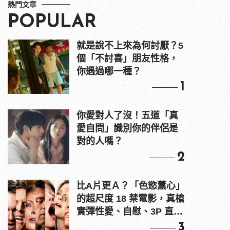
熱門文章
POPULAR
就是說不上來為何討厭？5
個「不討喜」朋友性格，
你遇過哪一種？
1
你愛對人了沒！五道「真
愛自問」識別你的伴侶是
對的人嗎？
2
比A片更Ａ？「色慾薰心」
的超尺度 18 禁電影，真槍
實彈性愛、自慰、3P 直接
上！
3