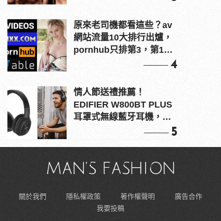
原來老司機都看這些？av
網站流量10大排行出爐，
pornhub只排第3，第1名
竟是他？
4
情人節送禮推薦！
EDIFIER W800BT PLUS
耳罩式無線藍牙耳機，在
耳邊傾訴甜言蜜語
5
關於我們
隱私權政策
著作權聲明
廣告合作
我要投稿