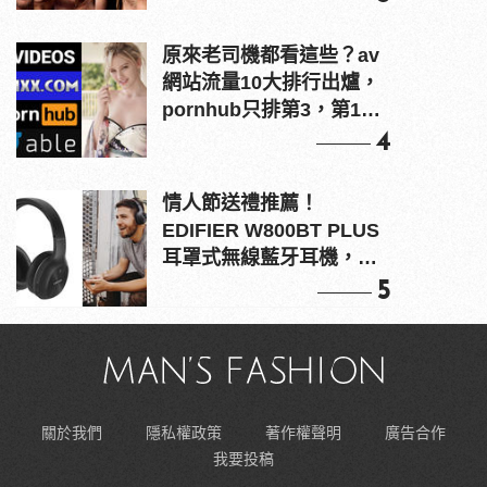
原來老司機都看這些？av
網站流量10大排行出爐，
pornhub只排第3，第1名
竟是他？
4
情人節送禮推薦！
EDIFIER W800BT PLUS
耳罩式無線藍牙耳機，在
耳邊傾訴甜言蜜語
5
關於我們
隱私權政策
著作權聲明
廣告合作
我要投稿