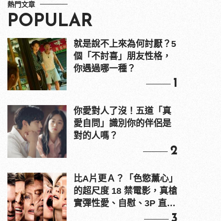
熱門文章
POPULAR
就是說不上來為何討厭？5
個「不討喜」朋友性格，
你遇過哪一種？
1
你愛對人了沒！五道「真
愛自問」識別你的伴侶是
對的人嗎？
2
比A片更Ａ？「色慾薰心」
的超尺度 18 禁電影，真槍
實彈性愛、自慰、3P 直接
上！
3