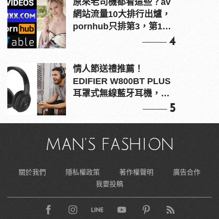
原來老司機都看這些？av
網站流量10大排行出爐，
pornhub只排第3，第1名
竟是他？
4
情人節送禮推薦！
EDIFIER W800BT PLUS
耳罩式無線藍牙耳機，在
耳邊傾訴甜言蜜語
5
關於我們
隱私權政策
著作權聲明
廣告合作
我要投稿