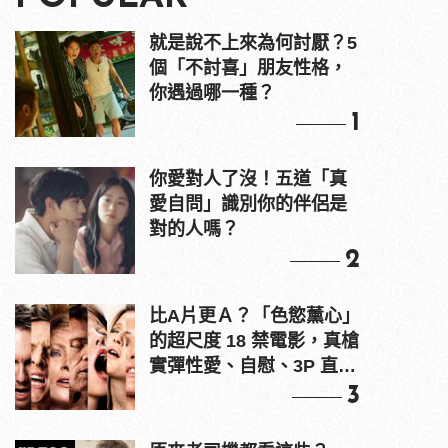
就是說不上來為何討厭？5
個「不討喜」朋友性格，
你遇過哪一種？
1
你愛對人了沒！五道「真
愛自問」識別你的伴侶是
對的人嗎？
2
比A片更Ａ？「色慾薰心」
的超尺度 18 禁電影，真槍
實彈性愛、自慰、3P 直接
上！
3