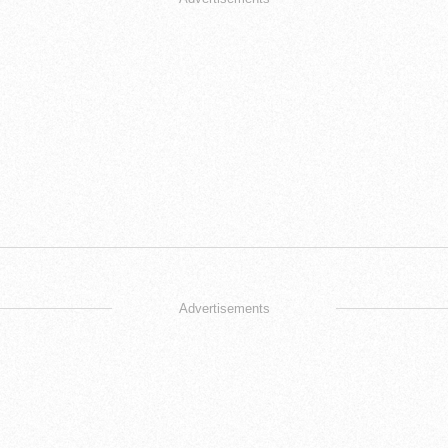
Advertisements