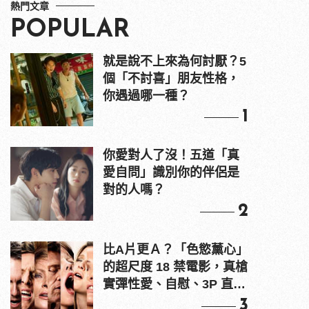
熱門文章
POPULAR
就是說不上來為何討厭？5
個「不討喜」朋友性格，
你遇過哪一種？
1
你愛對人了沒！五道「真
愛自問」識別你的伴侶是
對的人嗎？
2
比A片更Ａ？「色慾薰心」
的超尺度 18 禁電影，真槍
實彈性愛、自慰、3P 直接
上！
3