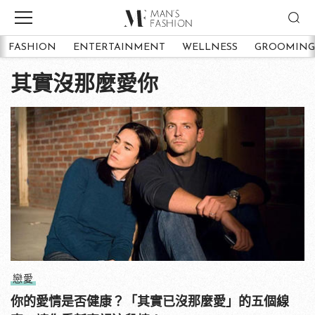
FASHION
ENTERTAINMENT
WELLNESS
GROOMING
其實沒那麼愛你
戀愛
你的愛情是否健康？「其實已沒那麼愛」的五個線