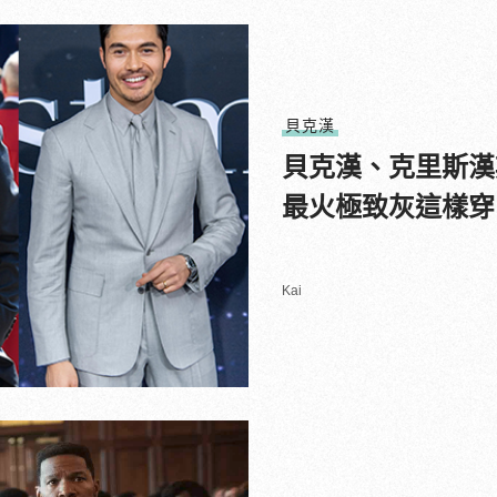
貝克漢
貝克漢、克里斯漢
最火極致灰這樣穿
Kai