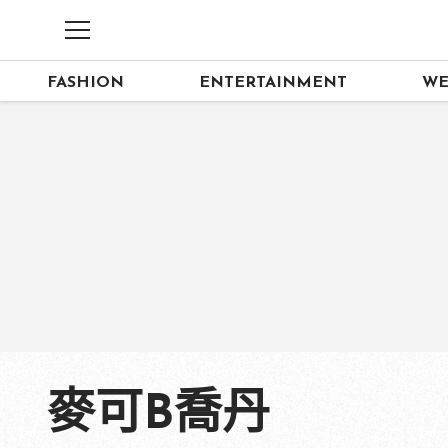
FASHION
ENTERTAINMENT
WE
麥可B喬丹