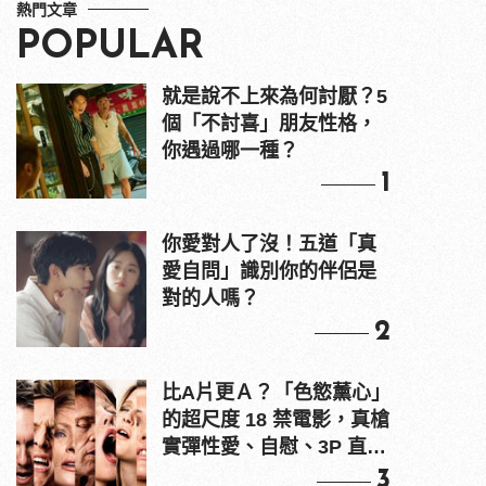
熱門文章
POPULAR
就是說不上來為何討厭？5
個「不討喜」朋友性格，
你遇過哪一種？
1
你愛對人了沒！五道「真
愛自問」識別你的伴侶是
對的人嗎？
2
比A片更Ａ？「色慾薰心」
的超尺度 18 禁電影，真槍
實彈性愛、自慰、3P 直接
上！
3