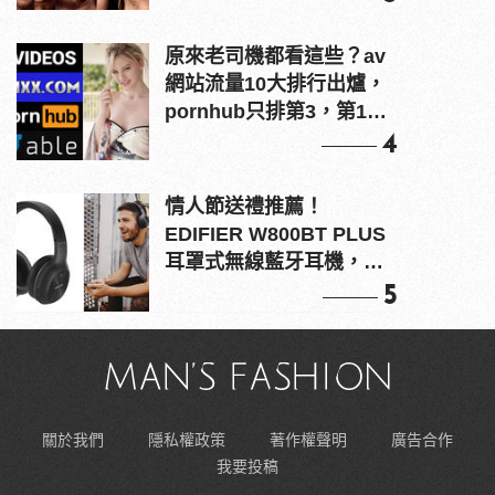
原來老司機都看這些？av
網站流量10大排行出爐，
pornhub只排第3，第1名
竟是他？
4
情人節送禮推薦！
EDIFIER W800BT PLUS
耳罩式無線藍牙耳機，在
耳邊傾訴甜言蜜語
5
關於我們
隱私權政策
著作權聲明
廣告合作
我要投稿