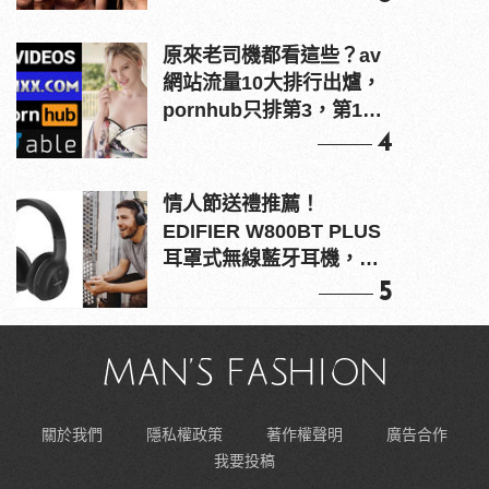
原來老司機都看這些？av
網站流量10大排行出爐，
pornhub只排第3，第1名
竟是他？
4
情人節送禮推薦！
EDIFIER W800BT PLUS
耳罩式無線藍牙耳機，在
耳邊傾訴甜言蜜語
5
關於我們
隱私權政策
著作權聲明
廣告合作
我要投稿