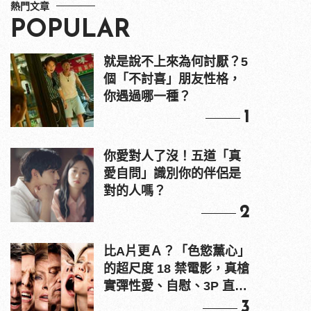
熱門文章
POPULAR
就是說不上來為何討厭？5
個「不討喜」朋友性格，
你遇過哪一種？
1
你愛對人了沒！五道「真
愛自問」識別你的伴侶是
對的人嗎？
2
比A片更Ａ？「色慾薰心」
的超尺度 18 禁電影，真槍
實彈性愛、自慰、3P 直接
上！
3