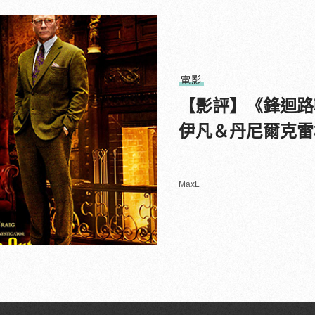
電影
【影評】《鋒迴路
伊凡＆丹尼爾克雷
MaxL