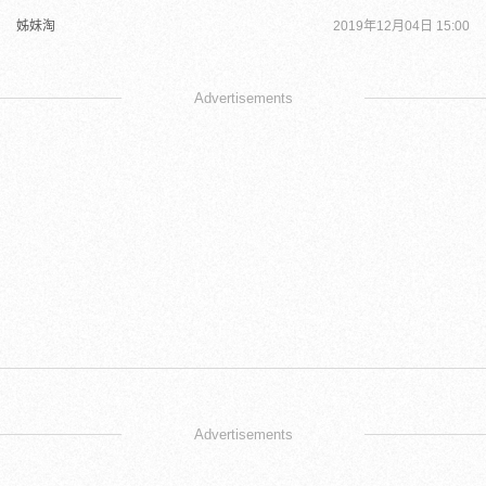
姊妹淘
2019年12月04日 15:00
Advertisements
Advertisements