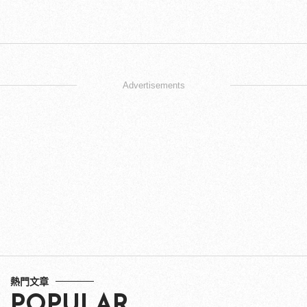
Advertisements
熱門文章
POPULAR