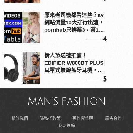
原來老司機都看這些？av
網站流量10大排行出爐，
pornhub只排第3，第1名
竟是他？
4
情人節送禮推薦！
EDIFIER W800BT PLUS
耳罩式無線藍牙耳機，在
耳邊傾訴甜言蜜語
5
關於我們
隱私權政策
著作權聲明
廣告合作
我要投稿