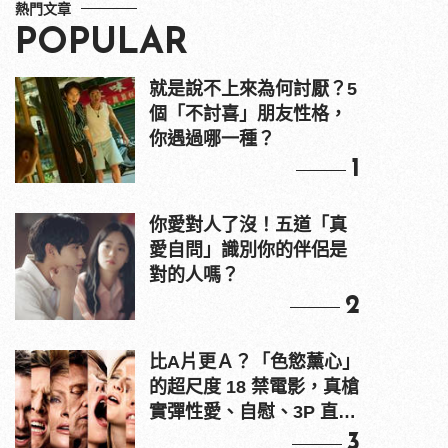
熱門文章
POPULAR
就是說不上來為何討厭？5
個「不討喜」朋友性格，
你遇過哪一種？
1
你愛對人了沒！五道「真
愛自問」識別你的伴侶是
對的人嗎？
2
比A片更Ａ？「色慾薰心」
的超尺度 18 禁電影，真槍
實彈性愛、自慰、3P 直接
上！
3