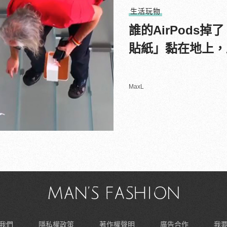
生活玩物
誰的AirPods掉
貼紙」黏在地上，
MaxL
我們
隱私權政策
著作權聲明
廣告合作
我