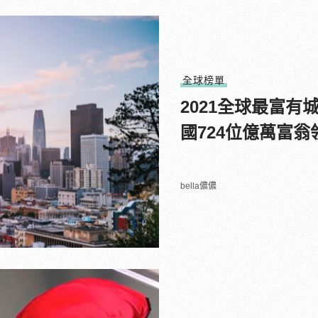
全球榜單
2021全球最富有
國724位億萬富翁
bella儂儂