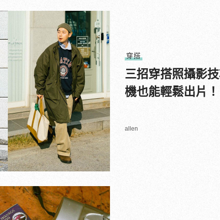
穿搭
三招穿搭照攝影技
機也能輕鬆出片！
allen