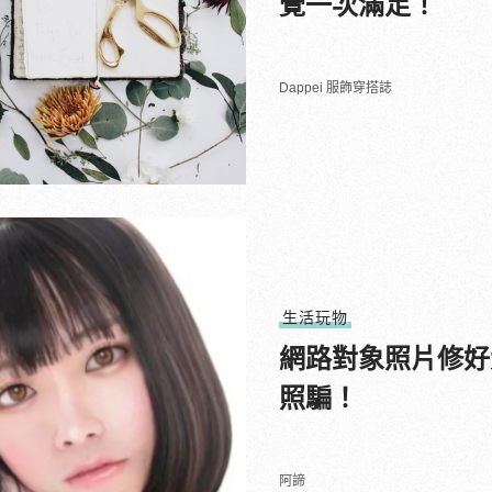
覺一次滿足！
Dappei 服飾穿搭誌
生活玩物
網路對象照片修好
照騙！
阿諦