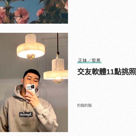
正妹／型男
交友軟體11點挑
約翰約翰