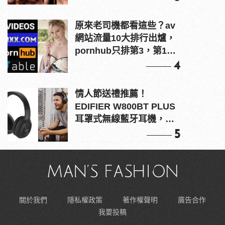
原來老司機都看這些？av
網站流量10大排行出爐，
pornhub只排第3，第1名
竟是他？
4
情人節送禮推薦！
EDIFIER W800BT PLUS
耳罩式無線藍牙耳機，在
耳邊傾訴甜言蜜語
5
關於我們
隱私權政策
著作權聲明
廣告合作
我要投稿