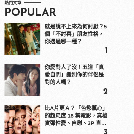
熱門文章
POPULAR
就是說不上來為何討厭？5
個「不討喜」朋友性格，
你遇過哪一種？
1
你愛對人了沒！五道「真
愛自問」識別你的伴侶是
對的人嗎？
2
比A片更Ａ？「色慾薰心」
的超尺度 18 禁電影，真槍
實彈性愛、自慰、3P 直接
上！
3