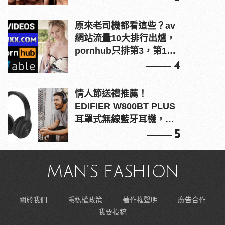
原來老司機都看這些？av
網站流量10大排行出爐，
pornhub只排第3，第1名
竟是他？
4
情人節送禮推薦！
EDIFIER W800BT PLUS
耳罩式無線藍牙耳機，在
耳邊傾訴甜言蜜語
5
關於我們
隱私權政策
著作權聲明
廣告合作
我要投稿