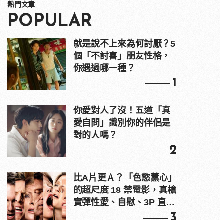
熱門文章
POPULAR
就是說不上來為何討厭？5
個「不討喜」朋友性格，
你遇過哪一種？
1
你愛對人了沒！五道「真
愛自問」識別你的伴侶是
對的人嗎？
2
比A片更Ａ？「色慾薰心」
的超尺度 18 禁電影，真槍
實彈性愛、自慰、3P 直接
上！
3