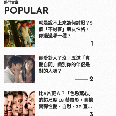
熱門文章
POPULAR
就是說不上來為何討厭？5
個「不討喜」朋友性格，
你遇過哪一種？
1
你愛對人了沒！五道「真
愛自問」識別你的伴侶是
對的人嗎？
2
比A片更Ａ？「色慾薰心」
的超尺度 18 禁電影，真槍
實彈性愛、自慰、3P 直接
上！
3