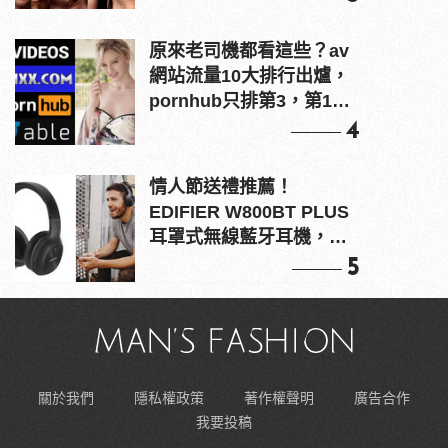
原來老司機都看這些？av
網站流量10大排行出爐，
pornhub只排第3，第1名
竟是他？
4
情人節送禮推薦！
EDIFIER W800BT PLUS
耳罩式無線藍牙耳機，在
耳邊傾訴甜言蜜語
5
關於我們
隱私權政策
著作權聲明
廣告合作
我要投稿