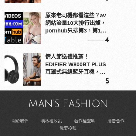
原來老司機都看這些？av
網站流量10大排行出爐，
pornhub只排第3，第1名
竟是他？
4
情人節送禮推薦！
EDIFIER W800BT PLUS
耳罩式無線藍牙耳機，在
耳邊傾訴甜言蜜語
5
關於我們
隱私權政策
著作權聲明
廣告合作
我要投稿