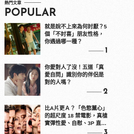
熱門文章
POPULAR
就是說不上來為何討厭？5
個「不討喜」朋友性格，
你遇過哪一種？
1
你愛對人了沒！五道「真
愛自問」識別你的伴侶是
對的人嗎？
2
比A片更Ａ？「色慾薰心」
的超尺度 18 禁電影，真槍
實彈性愛、自慰、3P 直接
上！
3