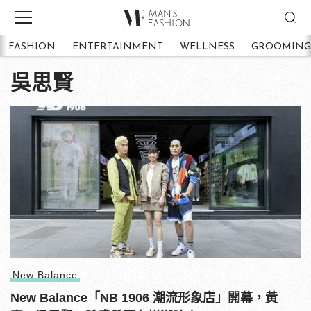
FASHION
ENTERTAINMENT
WELLNESS
GROOMING
吳思賢
New Balance
New Balance「NB 1906 潮流形象店」開幕，黃