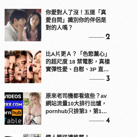
你愛對人了沒！五道「真
愛自問」識別你的伴侶是
對的人嗎？
2
比A片更Ａ？「色慾薰心」
的超尺度 18 禁電影，真槍
實彈性愛、自慰、3P 直接
上！
3
原來老司機都看這些？av
網站流量10大排行出爐，
pornhub只排第3，第1名
竟是他？
4