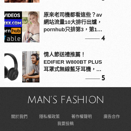
原來老司機都看這些？av
網站流量10大排行出爐，
pornhub只排第3，第1名
竟是他？
4
情人節送禮推薦！
EDIFIER W800BT PLUS
耳罩式無線藍牙耳機，在
耳邊傾訴甜言蜜語
5
關於我們
隱私權政策
著作權聲明
廣告合作
我要投稿