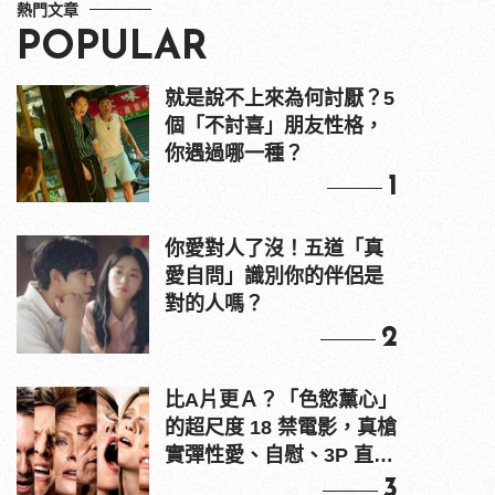
熱門文章
POPULAR
就是說不上來為何討厭？5
個「不討喜」朋友性格，
你遇過哪一種？
1
你愛對人了沒！五道「真
愛自問」識別你的伴侶是
對的人嗎？
2
比A片更Ａ？「色慾薰心」
的超尺度 18 禁電影，真槍
實彈性愛、自慰、3P 直接
上！
3