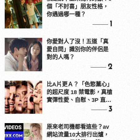
個「不討喜」朋友性格，
你遇過哪一種？
1
你愛對人了沒！五道「真
愛自問」識別你的伴侶是
對的人嗎？
2
比A片更Ａ？「色慾薰心」
的超尺度 18 禁電影，真槍
實彈性愛、自慰、3P 直接
上！
3
原來老司機都看這些？av
網站流量10大排行出爐，