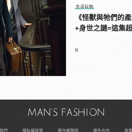
生活玩物
《怪獸與牠們的產
+身世之謎=這集
教
我們
隱私權政策
著作權聲明
廣告合作
我