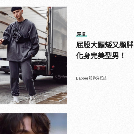
穿搭
屁股大顯矮又顯胖
化身完美型男！
Dappei 服飾穿搭誌