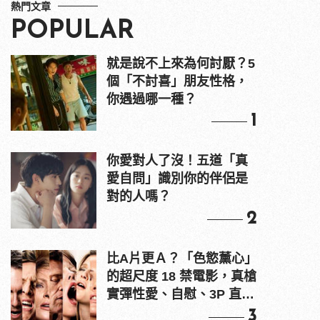
熱門文章
POPULAR
就是說不上來為何討厭？5
個「不討喜」朋友性格，
你遇過哪一種？
1
你愛對人了沒！五道「真
愛自問」識別你的伴侶是
對的人嗎？
2
比A片更Ａ？「色慾薰心」
的超尺度 18 禁電影，真槍
實彈性愛、自慰、3P 直接
上！
3