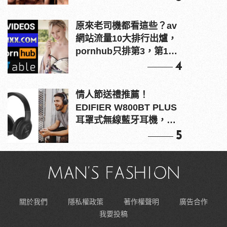
原來老司機都看這些？av
網站流量10大排行出爐，
pornhub只排第3，第1名
竟是他？
4
情人節送禮推薦！
EDIFIER W800BT PLUS
耳罩式無線藍牙耳機，在
耳邊傾訴甜言蜜語
5
關於我們
隱私權政策
著作權聲明
廣告合作
我要投稿