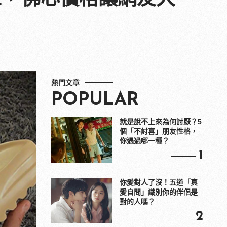
熱門文章
POPULAR
就是說不上來為何討厭？5
個「不討喜」朋友性格，
你遇過哪一種？
1
你愛對人了沒！五道「真
愛自問」識別你的伴侶是
對的人嗎？
2