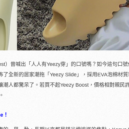
West）曾喊出「人人有Yeezy穿」的口號嗎？如今這句口
全新的居家潮拖「Yeezy Slide」，採用EVA泡棉材
人都驚呆了。若買不起Yeezy Boost，價格相對親民
擇。
de！