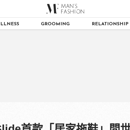
LLNESS
GROOMING
RELATIONSHIP
 Slide首款「居家拖鞋」