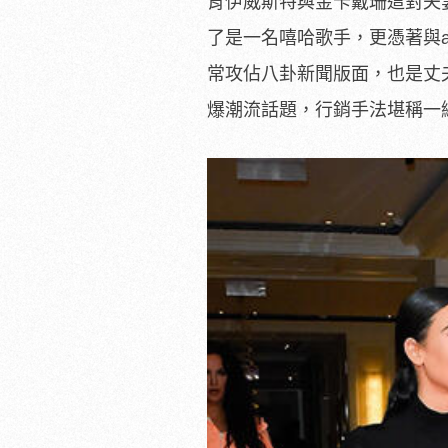
肯伊威斯特與金卡戴珊這對夫妻
了是一名嘻哈歌手，更憑著與adi
常攻佔八卦新聞版面，也是丈夫
爆潮流話題，行銷手法堪稱一