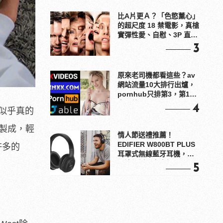
比A片更Ａ？「色慾薰心」
的超尺度 18 禁電影，真槍
實彈性愛、自慰、3P 直接
上！
3
原來老司機都看這些？av
網站流量10大排行出爐，
pornhub只排第3，第1名
竟是他？
4
號似乎真的
質製成，輕
情人節送禮推薦！
EDIFIER W800BT PLUS
許多的
耳罩式無線藍牙耳機，在
耳邊傾訴甜言蜜語
5