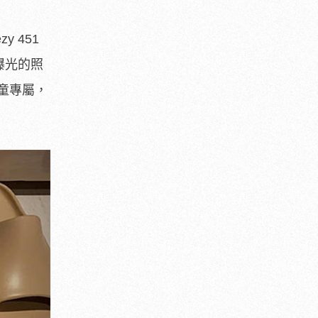
y 451
據曝光的照
童專屬，