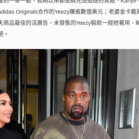
的一舉一動，長期以來都是鎂光燈追逐的焦點，Kanye W
das Originals合作的Yeezy賺進數億美元；老婆金卡
商品最佳的活廣告，未發售的Yeezy鞋款一經她著用，
絕。