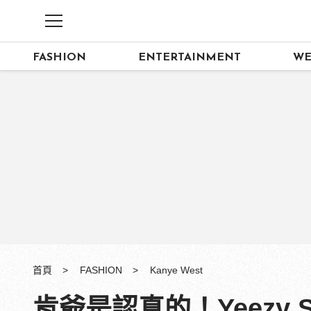
FASHION
ENTERTAINMENT
WE
首頁
FASHION
Kanye West
肯爺是認真的！Yeezy