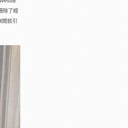
est除
戴珊除了經
瞬間就引