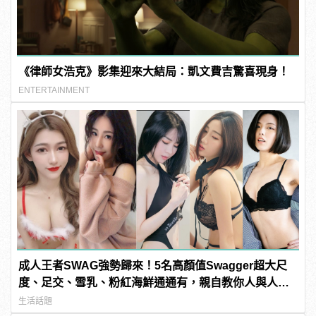
《律師女浩克》影集迎來大結局：凱文費吉驚喜現身！
ENTERTAINMENT
成人王者SWAG強勢歸來！5名高顏值Swagger超大尺
度、足交、雪乳、粉紅海鮮通通有，親自教你人與人的
連結！ | manfashion這樣變型男
生活話題