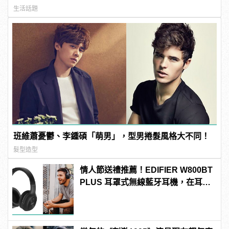
生活話題
班維蕭憂鬱、李鍾碩「萌男」，型男捲髮風格大不同！
髮型造型
情人節送禮推薦！EDIFIER W800BT
PLUS 耳罩式無線藍牙耳機，在耳邊
傾訴甜言蜜語