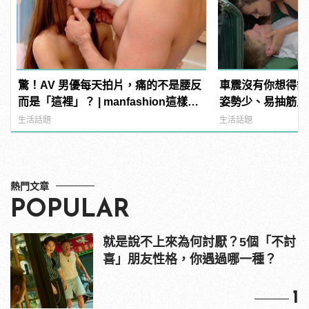
驚！AV 男優每天拍片，痛的不是腰反
車震沒有你想得舒
而是「這裡」？ | manfashion這樣變
姿勢少、易抽筋只是
型男
生活話題
生活話題
熱門文章
POPULAR
就是說不上來為何討厭？5個「不討
喜」朋友性格，你遇過哪一種？
1