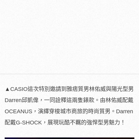
▲CASIO這次特別邀請到雅痞質男林佑威與陽光型男
Darren邱凱偉，一同詮釋這兩隻錶款。由林佑威配戴
OCEANUS，演繹穿梭城市商旅的時尚質男。Darren
配戴G-SHOCK，展現玩酷不羈的強悍型男魅力！