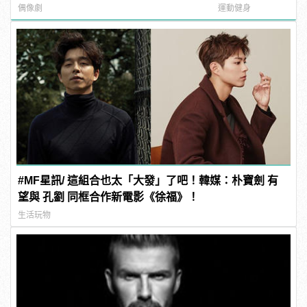
頭
偶像劇
運動健身
#MF星訊/ 這組合也太「大發」了吧！韓媒：朴寶劍 有
望與 孔劉 同框合作新電影《徐福》！
生活玩物