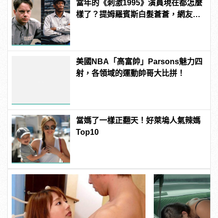
當年的《刺激1995》演員現在都怎麼
樣了？提姆羅賓斯白髮蒼蒼，網友
驚：快認不出來！
美國NBA「高富帥」Parsons魅力四
射，各領域的運動帥哥大比拼！
當媽了一樣正翻天！好萊塢人氣辣媽
Top10