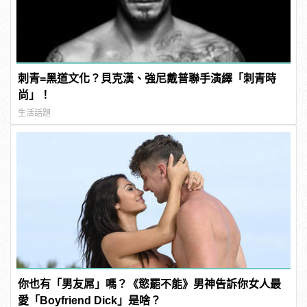
刺青=黑道文化？貝克漢、強尼戴普聯手演繹「刺青時
尚」！
生活話題
你也有「男友屌」嗎？《慾罷不能》男神告訴你女人最
愛「Boyfriend Dick」是啥？