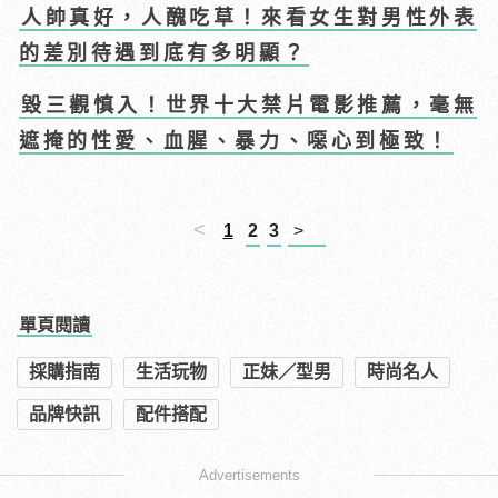
人帥真好，人醜吃草！來看女生對男性外表
的差別待遇到底有多明顯？
毀三觀慎入！世界十大禁片電影推薦，毫無
遮掩的性愛、血腥、暴力、噁心到極致！
<
1
2
3
>
單頁閱讀
採購指南
生活玩物
正妹／型男
時尚名人
品牌快訊
配件搭配
Advertisements