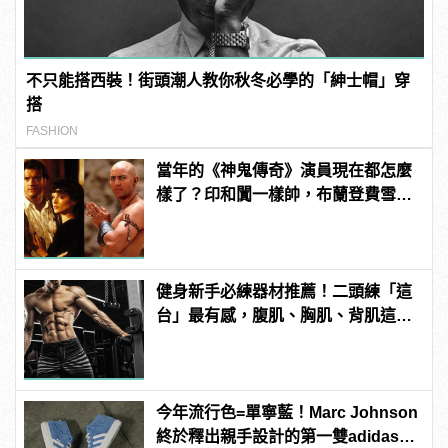
不只能搭西裝！街頭潮人教你秋冬必學的「紳士帽」穿
搭
FASHION
當年的《神鬼傳奇》演員現在都怎麼
樣了？印和闐一樣帥，布蘭登費雪大
發福！
健身新手必練器材推薦！二頭練「這
台」最有感，腹肌、胸肌、背肌這樣
練！
今年流行色=單寧藍！Marc Johnson
終於釋出親手設計的第一雙adidas滑