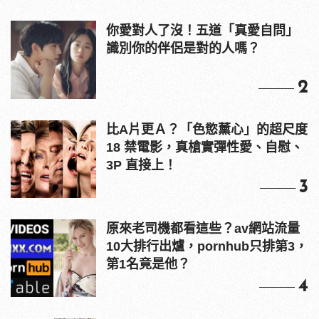
你愛對人了沒！五道「真愛自問」
識別你的伴侶是對的人嗎？
2
比A片更Ａ？「色慾薰心」的超尺度
18 禁電影，真槍實彈性愛、自慰、
3P 直接上！
3
原來老司機都看這些？av網站流量
10大排行出爐，pornhub只排第3，
第1名竟是他？
4