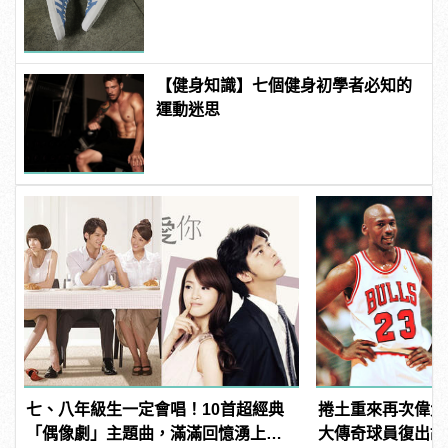
板鞋！
【健身知識】七個健身初學者必知的
運動迷思
七、八年級生一定會唱！10首超經典
捲土重來再次偉大
「偶像劇」主題曲，滿滿回憶湧上心
大傳奇球員復出故