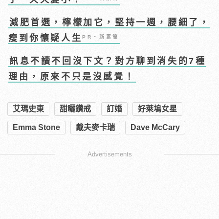
減肥首選，檸檬加它，堅持一週，腰細了，
瘦到你懷疑人生
PR・新素簡
訊息不讀不回沒下文？對方聊到消失的7種
理由，原來不只是沒感覺！
艾瑪史東
甜曬鑽戒
訂婚
好萊塢女星
Emma Stone
戴夫麥卡瑞
Dave McCary
Advertisements