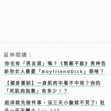
延伸閱讀：
你也有「男友屌」嗎？《慾罷不能》男神告
訴你女人最愛「BoyfriendDick」是啥？
【健身重訓】一身肌肉中看不中用？你的
「死肌肉指數」有多少！？
起床就先做件事，沒三天小腹就不見了! 肚
子一天天變小！
PR・新素簡