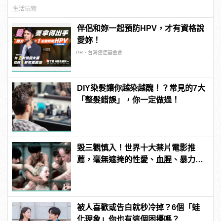
生活玩物
伴侶和妳一起預防HPV，才有資格說
愛妳！
PR・台灣癌症基金會
DIY染髮讓你越染越醜！？常見的7大
「整髮錯誤」，你一定做過！
毀三觀慎入！世界十大禁片電影推
薦，毫無遮掩的性愛、血腥、暴力、
噁心到極致！
被人喜歡或告白就秒冷掉？6個「蛙
化現象」你也有這個困擾嗎？