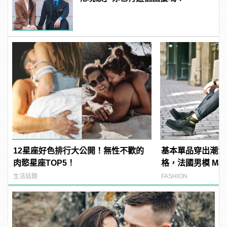
12星座好色排行大公開！無性不歡的
基本單品穿出潮流
肉慾星座TOP5！
格，法國男模 Matthi
百變穿搭！
生活話題
FASHION