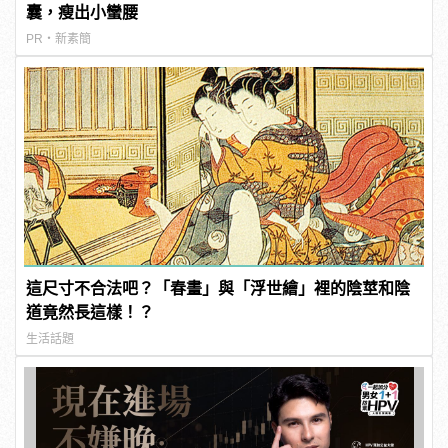
囊，瘦出小蠻腰
PR・新素簡
這尺寸不合法吧？「春畫」與「浮世繪」裡的陰莖和陰
道竟然長這樣！？
生活話題