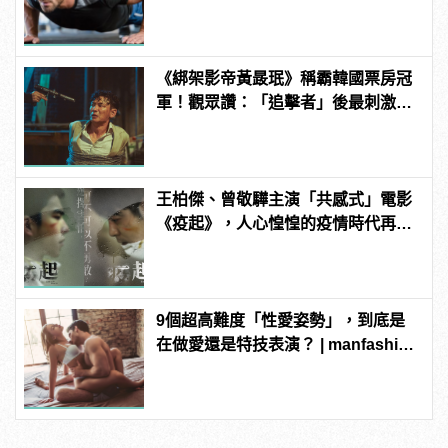
《綁架影帝黃晸珉》稱霸韓國票房冠
軍！觀眾讚：「追擊者」後最刺激的
驚悚電影！ | manfashion這樣變型男
王柏傑、曾敬驊主演「共感式」電影
《疫起》，人心惶惶的疫情時代再度
上演！
9個超高難度「性愛姿勢」，到底是
在做愛還是特技表演？ | manfashion
這樣變型男