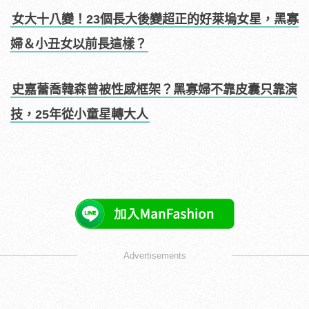
女大十八變！23個長大後變超正的好萊塢女星，黑寡
婦＆小丑女以前長這樣？
史嘉蕾喬韓森曾被性感框架？黑寡婦不靠皮囊只靠演
技，25年從小童星轉大人
Advertisements