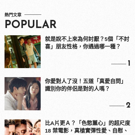
熱門文章
POPULAR
就是說不上來為何討厭？5個「不討
喜」朋友性格，你遇過哪一種？
1
你愛對人了沒！五道「真愛自問」
識別你的伴侶是對的人嗎？
2
比A片更Ａ？「色慾薰心」的超尺度
18 禁電影，真槍實彈性愛、自慰、