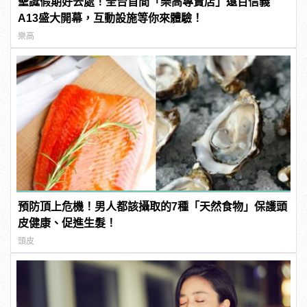
聖誕假期好去處！全台首間「樂高專賣店」遠百信義
A13盛大開幕，互動設施等你來體驗！
樂高
預防頂上危機！男人都該攝取的7種「天然食物」保護頭
皮健康、促進生髮！
頭皮