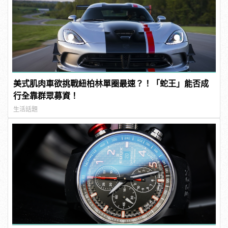
美式肌肉車欲挑戰紐柏林單圈最速？！「蛇王」能否成
行全靠群眾募資！
生活話題