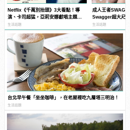
Netflix《千萬別抬頭》3大看點！導
成人王者SWAG
演、卡司超猛，亞莉安娜獻唱主題
Swagger超大
曲？ | manfashion這樣變型男
紅海鮮通通有，親
生活話題
生活話題
結！ | manfash
台北早午餐「坐坐咖啡」，在老屋裡吃九層塔三明治！
生活話題