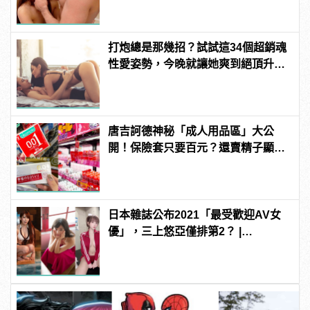
打炮總是那幾招？試試這34個超銷魂
性愛姿勢，今晚就讓她爽到絕頂升
天！ | manfashion這樣變型男
唐吉訶德神秘「成人用品區」大公
開！保險套只要百元？還賣精子顯微
鏡？
日本雜誌公布2021「最受歡迎AV女
優」，三上悠亞僅排第2？ |
manfashion這樣變型男