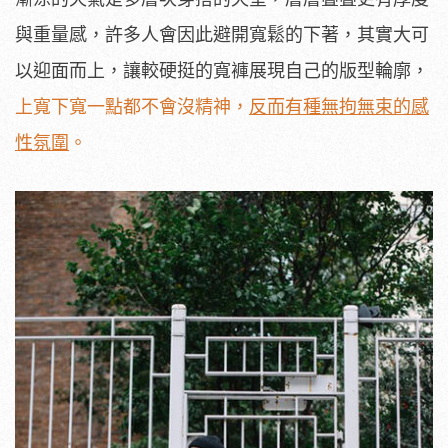
與重量感，許多人會因此避開寬鬆的下著，其實大可
以迎面而上，讓較硬挺的寬褲展現自己的版型輪廓，
上寬下寬一點都不會沒精神，
反而有種無拘無束的感
性氛圍
。