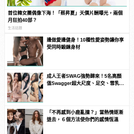
首位韓女團偶像下海！「蔡昇夏」天價片酬曝光，兩個
月狂拍40部？
生活話題
邊做愛邊健身！10種性愛姿勢讓你享
受同時鍛鍊身材
成人王者SWAG強勢歸來！5名高顏
值Swagger超大尺度、足交、雪乳、
粉紅海鮮通通有，親自教你人與人的
連結！ | manfashion這樣變型男
「不再感到小鹿亂撞？」當熱情逐漸
退去，６個方法使你們的感情恆溫