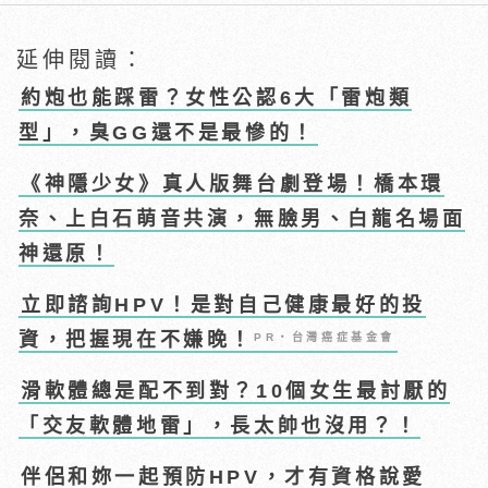
延伸閱讀：
約炮也能踩雷？女性公認6大「雷炮類
型」，臭GG還不是最慘的！
《神隱少女》真人版舞台劇登場！橋本環
奈、上白石萌音共演，無臉男、白龍名場面
神還原！
立即諮詢HPV！是對自己健康最好的投
資，把握現在不嫌晚！
PR・台灣癌症基金會
滑軟體總是配不到對？10個女生最討厭的
「交友軟體地雷」，長太帥也沒用？！
伴侶和妳一起預防HPV，才有資格說愛