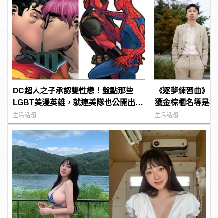
DC超人之子承認雙性戀！盤點那些
《逐夢練習曲》空
LGBT美漫英雄，就連美隊也公開出
獲金棕櫚名導是枝
櫃？ | manfashion這樣變型男
生活話題
生活話題