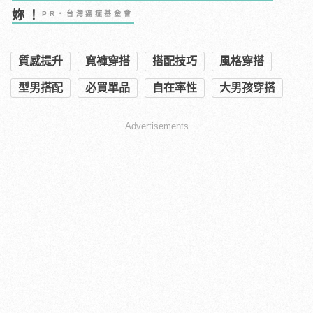
妳！
PR・台灣癌症基金會
質感提升
寬褲穿搭
搭配技巧
風格穿搭
型男搭配
必買單品
自在率性
大男孩穿搭
Advertisements