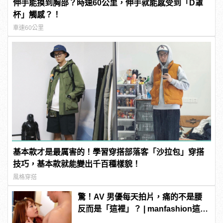
伸手能摸到胸部？時速60公里，伸手就能感受到「D罩
杯」觸感？！
車速60公里
基本款才是最厲害的！學習穿搭部落客「沙拉包」穿搭
技巧，基本款就能變出千百種樣貌！
風格穿搭
驚！AV 男優每天拍片，痛的不是腰
反而是「這裡」？ | manfashion這樣
變型男