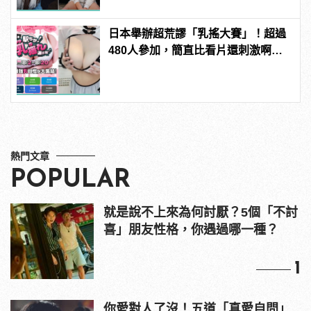
日本舉辦超荒謬「乳搖大賽」！超過
480人參加，簡直比看片還刺激啊！ |
manfashion這樣變型男
熱門文章
POPULAR
就是說不上來為何討厭？5個「不討
喜」朋友性格，你遇過哪一種？
1
你愛對人了沒！五道「真愛自問」