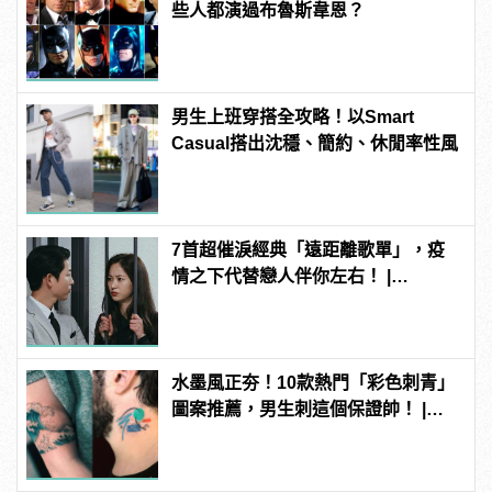
些人都演過布魯斯韋恩？
男生上班穿搭全攻略！以Smart
Casual搭出沈穩、簡約、休閒率性風
7首超催淚經典「遠距離歌單」，疫
情之下代替戀人伴你左右！ |
manfashion這樣變型男
水墨風正夯！10款熱門「彩色刺青」
圖案推薦，男生刺這個保證帥！ |
manfashion這樣變型男