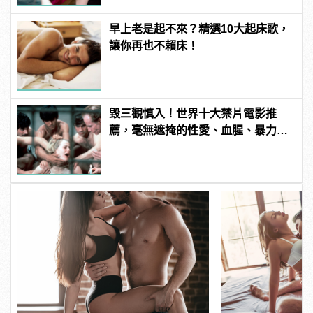
早上老是起不來？精選10大起床歌，
讓你再也不賴床！
毀三觀慎入！世界十大禁片電影推
薦，毫無遮掩的性愛、血腥、暴力、
噁心到極致！