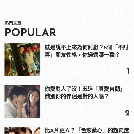
熱門文章
POPULAR
就是說不上來為何討厭？5個「不討
喜」朋友性格，你遇過哪一種？
1
你愛對人了沒！五道「真愛自問」
識別你的伴侶是對的人嗎？
2
比A片更Ａ？「色慾薰心」的超尺度