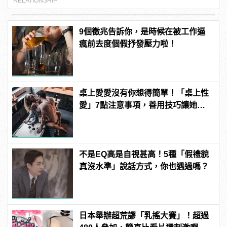
RELATIONSHIP
9個徵兆告訴你，是時候在被工作逼
瘋前去度個假抒發壓力啦！
桌上愛愛沒有你想得簡單！「桌上性
愛」7點注意事項，善用技巧讓她爽
翻天！ | manfashion這樣變型男
不是EQ高是自視甚高！5種「假禮貌
真沒水準」說話方式，你也遇過嗎？
日本舉辦超荒謬「乳搖大賽」！超過