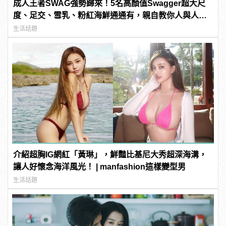
成人王者SWAG強勢歸來！5名高顏值Swagger超大尺
度、足交、雪乳、粉紅海鮮通通有，親自教你人與人的
連結！ | manfashion這樣變型男
生活話題
介紹超胸IG網紅「黃琳」，鮮豔比基尼大秀超深海溝，
讓人好懷念海洋風光！ | manfashion這樣變型男
生活話題