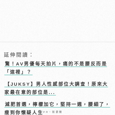
延伸閱讀：
驚！AV男優每天拍片，痛的不是腰反而是
「這裡」？
【JUKSY】男人性感部位大調查！原來大
家最在意的部位是...
減肥首選，檸檬加它，堅持一週，腰細了，
瘦到你懷疑人生
PR・新素簡