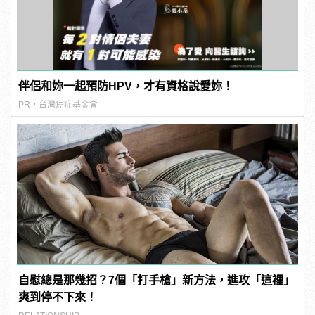
伴侶和妳一起預防HPV，才有資格說愛妳！
PR・台灣癌症基金會
自慰總是那幾招？7個「打手槍」新方法，進攻「這裡」
爽到停不下來！