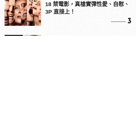
18 禁電影，真槍實彈性愛、自慰、
3P 直接上！
3
原來老司機都看這些？av網站流量
10大排行出爐，pornhub只排第3，
第1名竟是他？
4
情人節送禮推薦！EDIFIER
W800BT PLUS 耳罩式無線藍牙耳
機，在耳邊傾訴甜言蜜語
5