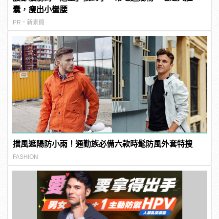
囊，瘦出小蠻腰
PR・新素簡
擋風遮陽防小雨！通勤族必備六款時髦防風外套特搜
FASHION