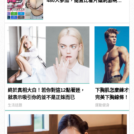
480人參加，簡直比看片還刺激啊！ |
manfashion這樣變型男
終於真相大白！若你對這12點著迷，
下胸肌怎麼練才好
就表示吸引你的並不是正妹而已
完美下胸線條！ | m
型男
生活話題
運動健身