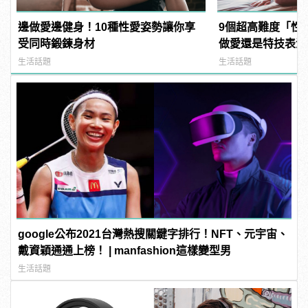
邊做愛邊健身！10種性愛姿勢讓你享
9個超高難度「性
受同時鍛鍊身材
做愛還是特技表演？ |
樣變型男
生活話題
生活話題
google公布2021台灣熱搜關鍵字排行！NFT、元宇宙、
戴資穎通通上榜！ | manfashion這樣變型男
生活話題