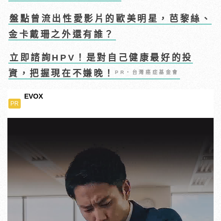
盤點曾流出性愛影片的歐美明星，芭黎絲、
金卡戴珊之外還有誰？
立即諮詢HPV！是對自己健康最好的投
資，把握現在不嫌晚！
PR・台灣癌症基金會
EVOX
PR