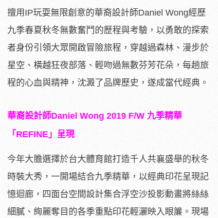
擅用IP玩耍無限創意的華裔設計師Daniel Wong經歷
九季春夏秋冬無數奮鬥的歷程與考驗，以勇敢的探索
者身份引領大眾開啟冒險旅程，穿越過森林、漫步於
星空、橫越狂夜部落、輕吻過無數芬芳花朵，每趟旅
程的心血與精神，沈澱了品牌歷史，遂成當代經典。
華裔設計師Daniel Wong 2019 F/W 九季精華
「REFINE」呈現
今年大膽選擇於台大體育館打造千人共襄盛舉的秋冬
時裝大秀，一開場結合九季精華，以經典印花呈現記
憶迴廊，四面台空間設計集合浮空沙投影動畫將絲絲
細膩、絢麗奪目的各季重點印花輕灑映入眼簾。現場