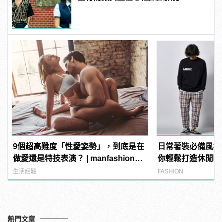
9個超高難度「性愛姿勢」，到底是在
日常著裝必備風格！
做愛還是特技表演？ | manfashion這
你輕鬆打造休閒時
樣變型男
生活話題
FASHION
熱門文章