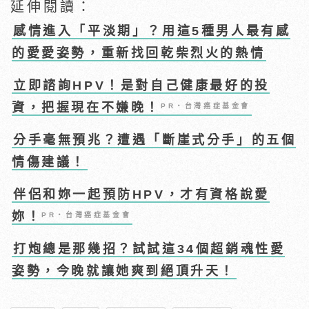
延伸閱讀：
感情進入「平淡期」？用這5種男人最有感
的愛愛姿勢，重新找回乾柴烈火的熱情
立即諮詢HPV！是對自己健康最好的投
資，把握現在不嫌晚！
PR・台灣癌症基金會
分手毫無預兆？遭遇「斷崖式分手」的五個
情傷建議！
伴侶和妳一起預防HPV，才有資格說愛
妳！
PR・台灣癌症基金會
打炮總是那幾招？試試這34個超銷魂性愛
姿勢，今晚就讓她爽到絕頂升天！