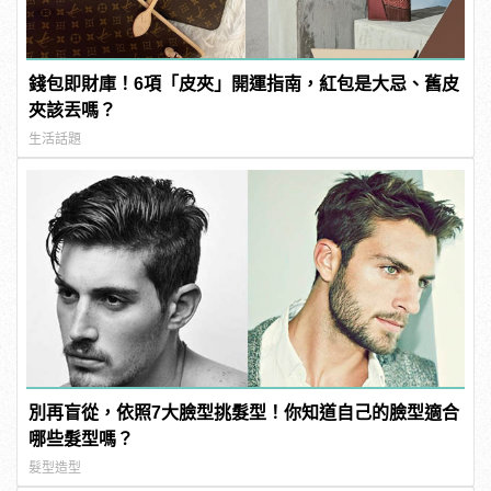
錢包即財庫！6項「皮夾」開運指南，紅包是大忌、舊皮
夾該丟嗎？
生活話題
別再盲從，依照7大臉型挑髮型！你知道自己的臉型適合
哪些髮型嗎？
髮型造型