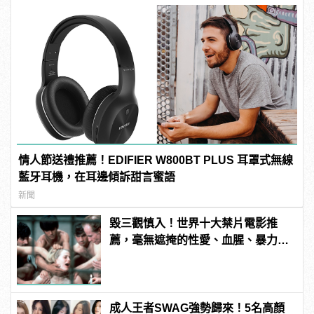
情人節送禮推薦！EDIFIER W800BT PLUS 耳罩式無線
藍牙耳機，在耳邊傾訴甜言蜜語
新聞
毀三觀慎入！世界十大禁片電影推
薦，毫無遮掩的性愛、血腥、暴力、
噁心到極致！ | manfashion這樣變型
男
成人王者SWAG強勢歸來！5名高顏