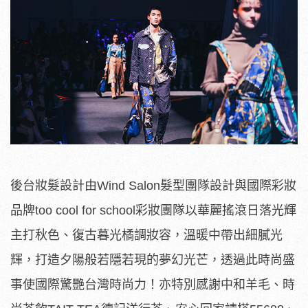
後台妝髮設計由Wind Salon髮型團隊設計與國際彩妝
品牌too cool for school彩妝團隊以華麗搖滾日落光輝
主打秋色、復古暮光橘調妝容，溫暖中帶出細膩光
輝，打造夕陽般若隱若現的夢幻光芒，透過此時尚盛
事使國際驚艷台灣時尚力！亦特別感謝中和羊毛、時