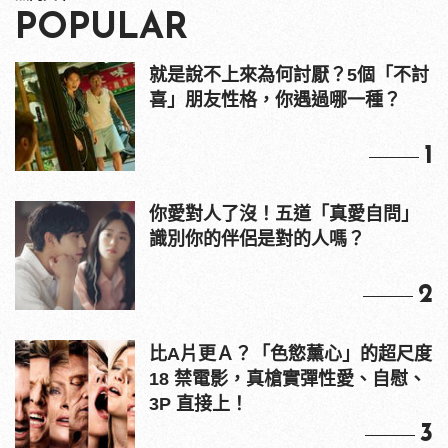
POPULAR
就是說不上來為何討厭？5個「不討
喜」朋友性格，你遇過哪一種？
1
你愛對人了沒！五道「真愛自問」
識別你的伴侶是對的人嗎？
2
比A片更Ａ？「色慾薰心」的超尺度
18 禁電影，真槍實彈性愛、自慰、
3P 直接上！
3