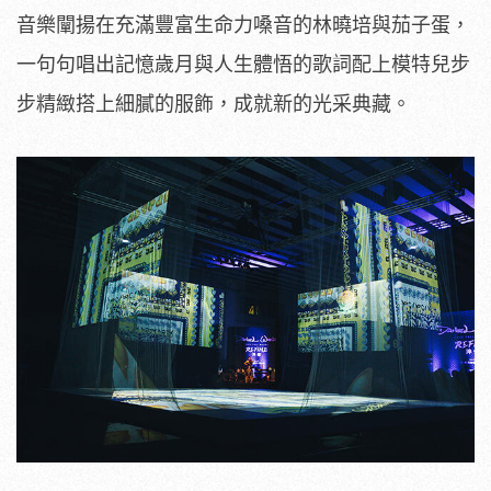
音樂闡揚在充滿豐富生命力嗓音的林曉培與茄子蛋，
一句句唱出記憶歲月與人生體悟的歌詞配上模特兒步
步精緻搭上細膩的服飾，成就新的光采典藏。