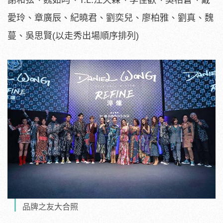
謝和弦、魏如昀、T.L.江天霖、李佳歡、吳柏蒼、戴
愛玲、章廣辰、紀曉君、劉奕兒、廖柏雅、劉真、魏
蔓、吳思賢(以走秀出場順序排列)
品牌之友大合照