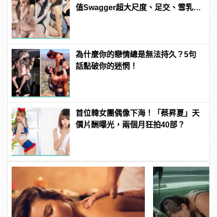
值Swagger超大尺度、足交、雪乳、
粉紅海鮮通通有，親自教你人與人的
連結！ | manfashion這樣變型男
為什麼你的戀情總是無法持久？5句
話點破你的迷惘！
首位韓女團偶像下海！「蔡昇夏」天
價片酬曝光，兩個月狂拍40部？