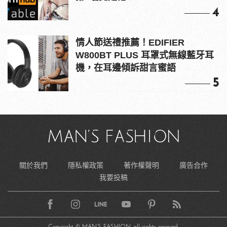
4
情人節送禮推薦！EDIFIER
W800BT PLUS 耳罩式無線藍牙耳
機，在耳邊傾訴甜言蜜語
5
關於我們
隱私權政策
著作權聲明
廣告合作
我要投稿