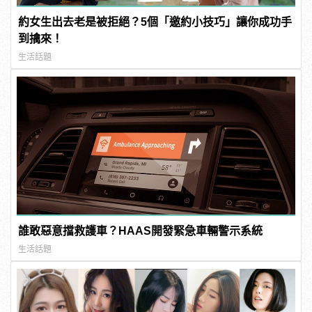
約女生出去老是被拒絕？5個「邀約小技巧」讓你成功手
到擒來！
生活話題
誰敢惡意擋救護車？HAAS開發緊急車輛警示系統
生活話題