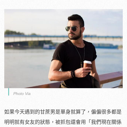
Photo Via
如果今天遇到的甘蔗男是單身就算了，偏偏很多都是
明明就有女友的狀態，被抓包還會用「我們現在關係