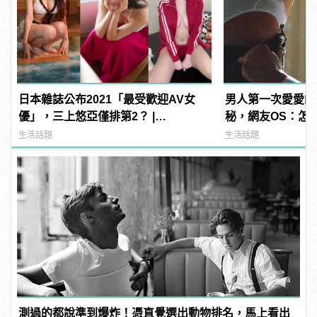
日本雜誌公布2021「最受歡迎AV女
男人第一次愛愛的
優」，三上悠亞僅排第2？ |
秘，網友OS：怎
manfashion這樣變型男
多！？
生活話題
生活話題
測過的都說準到爆炸！憑直覺選出動物排名，馬上看出