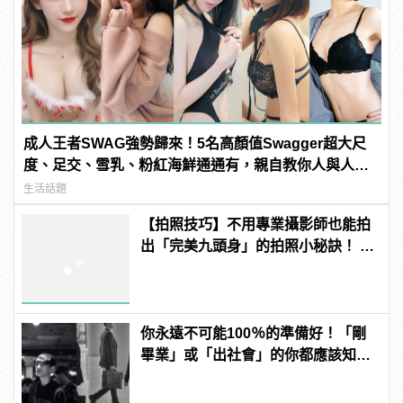
成人王者SWAG強勢歸來！5名高顏值Swagger超大尺
度、足交、雪乳、粉紅海鮮通通有，親自教你人與人的
連結！ | manfashion這樣變型男
生活話題
【拍照技巧】不用專業攝影師也能拍
出「完美九頭身」的拍照小秘訣！ |
manfashion這樣變型男
你永遠不可能100％的準備好！「剛
畢業」或「出社會」的你都應該知道
的8件事！