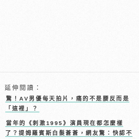
延伸閱讀：
驚！AV男優每天拍片，痛的不是腰反而是
「這裡」？
當年的《刺激1995》演員現在都怎麼樣
了？提姆羅賓斯白髮蒼蒼，網友驚：快認不