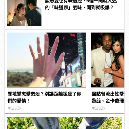
談戀愛也有味道控？6個一聞就入迷
的「味道癖」氣味，聞到就吸爆？ |
manfashion這樣變型男
異地戀愈愛愈淡？別讓距離扼殺了你
盤點曾流出性愛影
們的愛情！
黎絲、金卡戴珊之
生活話題
生活話題