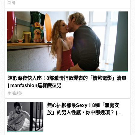
型男
新聞
連假深夜快入座！8部激情指數爆表的「情慾電影」清單
| manfashion這樣變型男
生活話題
無心插柳卻最Sexy！8種「無處安
放」的男人性感，你中哪幾項？ |
manfashion這樣變型男