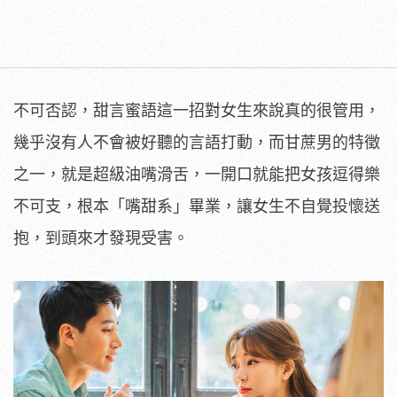
不可否認，甜言蜜語這一招對女生來說真的很管用，
幾乎沒有人不會被好聽的言語打動，而甘蔗男的特徵
之一，就是超級油嘴滑舌，一開口就能把女孩逗得樂
不可支，根本「嘴甜系」畢業，讓女生不自覺投懷送
抱，到頭來才發現受害。