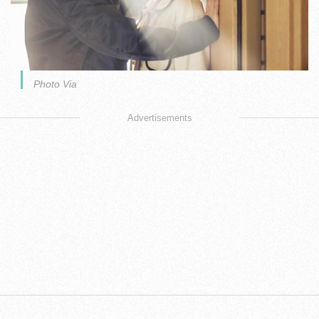
Photo Via
Advertisements