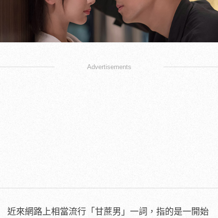
Advertisements
近來網路上相當流行「甘蔗男」一詞，指的是一開始