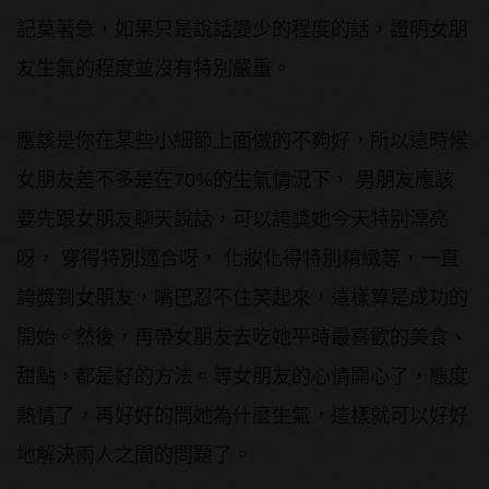
記莫著急，如果只是說話變少的程度的話，證明女朋
友生氣的程度並沒有特別嚴重。
應該是你在某些小細節上面做的不夠好，所以這時候
女朋友差不多是在70%的生氣情況下， 男朋友應該
要先跟女朋友聊天說話，可以誇獎她今天特別漂亮
呀， 穿得特別適合呀， 化妝化得特別精緻等，一直
誇獎到女朋友，嘴巴忍不住笑起來，這樣算是成功的
開始。然後，再帶女朋友去吃她平時最喜歡的美食、
甜點，都是好的方法。等女朋友的心情開心了，態度
熱情了，再好好的問她為什麼生氣，這樣就可以好好
地解決兩人之間的問題了。