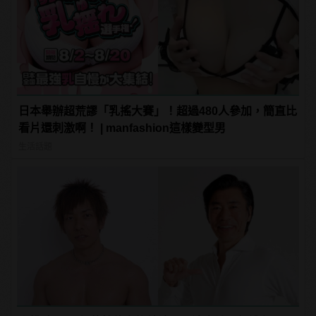
日本舉辦超荒謬「乳搖大賽」！超過480人參加，簡直比
看片還刺激啊！ | manfashion這樣變型男
生活話題