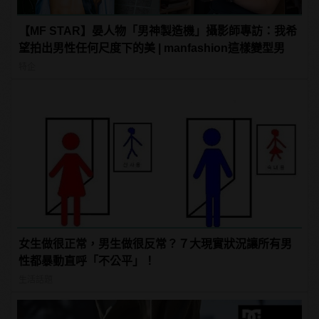
【MF STAR】晏人物「男神製造機」攝影師專訪：我希
望拍出男性任何尺度下的美 | manfashion這樣變型男
特企
女生做很正常，男生做很反常？７大現實狀況讓所有男
性都暴動直呼「不公平」！
生活話題