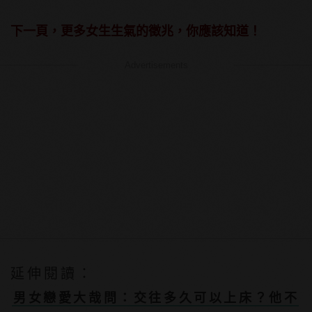
下一頁，更多女生生氣的徵兆，你應該知道！
Advertisements
延伸閱讀：
男女戀愛大哉問：交往多久可以上床？他不