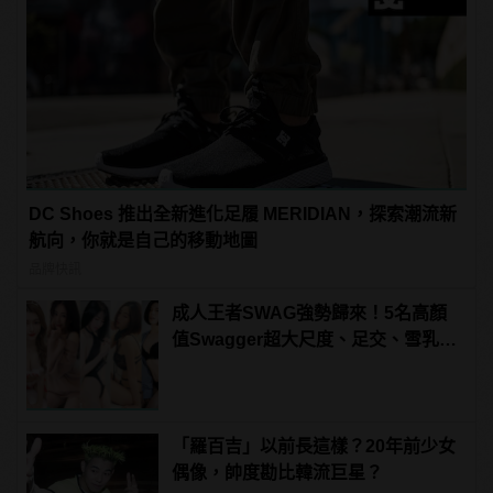
DC Shoes 推出全新進化足履 MERIDIAN，探索潮流新
航向，你就是自己的移動地圖
品牌快訊
成人王者SWAG強勢歸來！5名高顏
值Swagger超大尺度、足交、雪乳、
粉紅海鮮通通有，親自教你人與人的
連結！ | manfashion這樣變型男
「羅百吉」以前長這樣？20年前少女
偶像，帥度勘比韓流巨星？