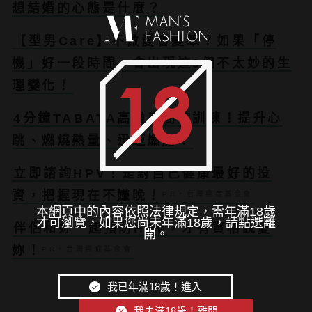
想結婚的心態是什麼？
【型男Care】不做愛會變笨？如果「停
機」好一段時間，會出現這9個不太妙的生
理變化！
4分鐘TABATA高強度間歇訓練！提升心
跳、燃燒熱量、迅速燃脂！
立即諮詢HPV！是對自己健康最好的投
資，把握現在不嫌晚！
PR・台灣癌症基金會
本網頁中的內容依照法律規定，需年滿18歲
才可瀏覽，如果您尚未年滿18歲，請點選離
伴侶和妳一起預防HPV，才有資格說愛
開。
妳！
PR・台灣癌症基金會
我已年滿18歲！進入
<
1
2
>
我未滿18歲！離開