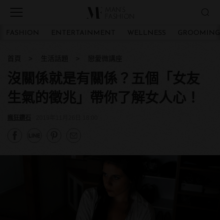
FASHION
ENTERTAINMENT
WELLNESS
GROOMING
首頁
生活話題
戀愛微講座
沒關係就是有關係？五個「女友
生氣的徵兆」帶你了解女人心！
瘋狂鑽石
2019年11月26日 18:00