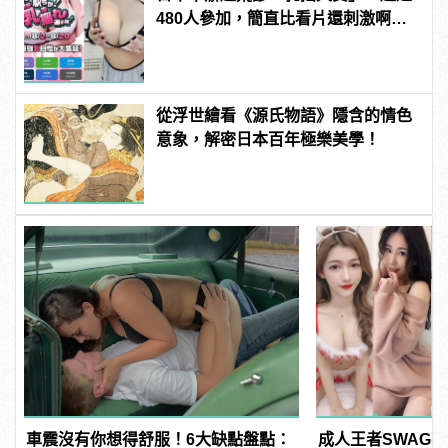
480人參加，簡直比看片還刺激啊！ |
manfashion這樣變型男
從浮世繪看《源氏物語》隱含的情色
意象，解密日本百年極樂美學！
車震沒有你想得舒服！6大缺點盤點：
成人王者SWAG