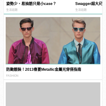
姿勢少、易抽筋只是小case？
Swagger超大
紅海鮮通通有，親
生活話題
生活話題
結！ | manfash
防颱靚裝！2013春夏Metallic金屬光穿搭指南
FASHION