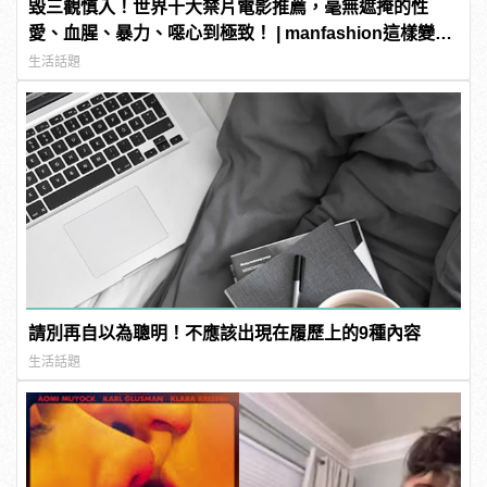
毀三觀慎入！世界十大禁片電影推薦，毫無遮掩的性
愛、血腥、暴力、噁心到極致！ | manfashion這樣變型
男
生活話題
請別再自以為聰明！不應該出現在履歷上的9種內容
生活話題