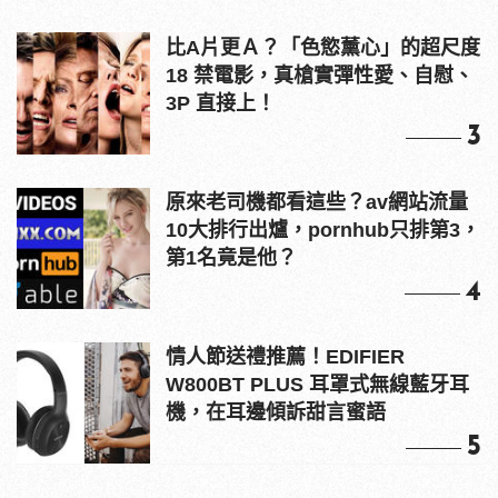
比A片更Ａ？「色慾薰心」的超尺度
18 禁電影，真槍實彈性愛、自慰、
3P 直接上！
3
原來老司機都看這些？av網站流量
10大排行出爐，pornhub只排第3，
第1名竟是他？
4
情人節送禮推薦！EDIFIER
W800BT PLUS 耳罩式無線藍牙耳
機，在耳邊傾訴甜言蜜語
5