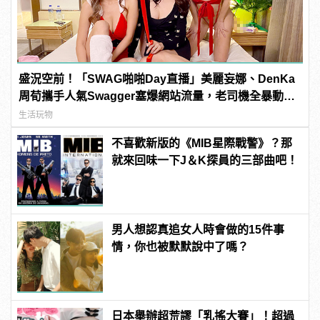
盛況空前！「SWAG啪啪Day直播」美麗妄娜、DenKa
周荀攜手人氣Swagger塞爆網站流量，老司機全暴動
啦！
生活玩物
不喜歡新版的《MIB星際戰警》？那
就來回味一下J＆K探員的三部曲吧！
男人想認真追女人時會做的15件事
情，你也被默默說中了嗎？
日本舉辦超荒謬「乳搖大賽」！超過