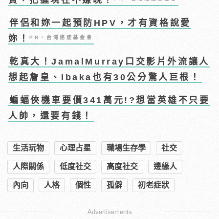
資，把握現在不嫌晚！
伴侶和妳一起預防HPV，才有資格說愛
妳！
PR・台灣癌症基金會
乾真大！JamalMurray口交影片外流讓人
想起詹皇、Ibaka也有30公分驚人巨根！
蝙蝠俠機車要價341萬元!?想當英雄不只要
人帥，還要有錢！
生活玩物
心理占星
職場生存學
社交
人際關係
低度社交
高度社交
邊緣人
內向
人格
個性
孤僻
初老症狀
Advertisements