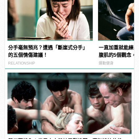
分手毫無預兆？遭遇「斷崖式分手」
一直加重就能練出
的五個情傷建議！
腹肌的5個觀念，讓
manfashion這
RELATIONSHIP
運動健身