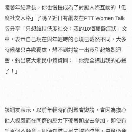
隨著年紀漸長，你也慢慢成為了討厭人際互動的「低
度社交人格」了嗎？近日有網友在PTT Women Talk
版分享「只想維持低度社交：我的10個孤僻症狀」文
章，表示自己現在與年輕時的心境已截然不同，大多
時候都只喜歡獨處，想不到討論一出竟引起熱烈迴
響，釣出廣大鄉民中肯贊同：「你完全講出我的心聲
了！」
該網友表示，以前年輕時面對聚會邀請，會因為擔心
他人觀感而在同儕的壓力下硬著頭皮去參加，即使有
千百個不願意，即便知道只是去尷尬陪笑，最後仍會