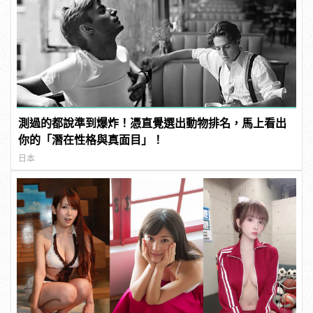
測過的都說準到爆炸！憑直覺選出動物排名，馬上看出
你的「潛在性格與真面目」！
日本