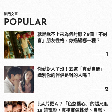
熱門文章
POPULAR
就是說不上來為何討厭？5個「不討
喜」朋友性格，你遇過哪一種？
1
你愛對人了沒！五道「真愛自問」
識別你的伴侶是對的人嗎？
2
比A片更Ａ？「色慾薰心」的超尺度
18 禁電影，真槍實彈性愛、自慰、