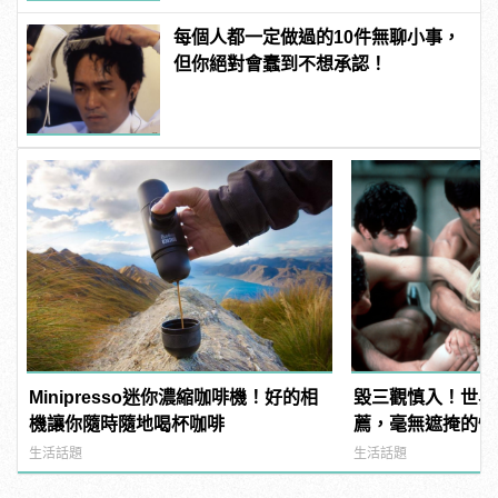
每個人都一定做過的10件無聊小事，
但你絕對會蠢到不想承認！
Minipresso迷你濃縮咖啡機！好的相
毀三觀慎入！世界
機讓你隨時隨地喝杯咖啡
薦，毫無遮掩的性
噁心到極致！ | ma
生活話題
生活話題
男