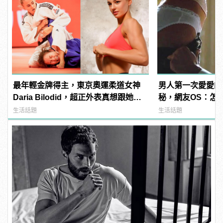
最年輕金牌得主，東京奧運柔道女神
男人第一次愛愛的
Daria Bilodid，超正外表真想跟她對
秘，網友OS：怎
練！ | manfashion這樣變型男
多！？
生活話題
生活話題