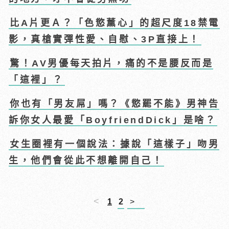
比A片更Ａ？「色慾薰心」的超尺度18禁電
影，真槍實彈性愛、自慰、3P直接上！
驚！AV男優每天拍片，痛的不是腰反而是
「這裡」？
你也有「男友屌」嗎？《慾罷不能》男神告
訴你女人最愛「BoyfriendDick」是啥？
女生圈裡有一個說法：據說「這樣子」吻男
生，他們會從此不想離開自己！
<
1
2
>