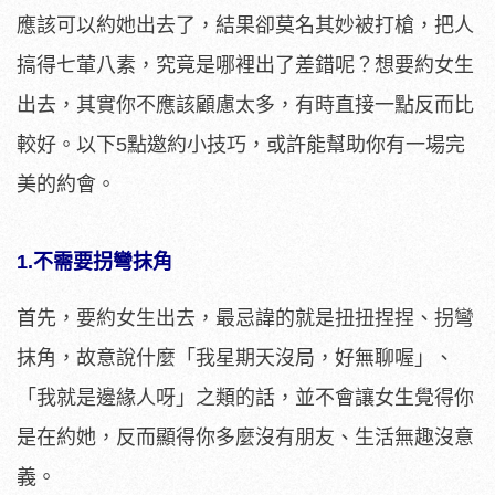
應該可以約她出去了，結果卻莫名其妙被打槍，把人
搞得七葷八素，究竟是哪裡出了差錯呢？想要約女生
出去，其實你不應該顧慮太多，有時直接一點反而比
較好。以下5點邀約小技巧，或許能幫助你有一場完
美的約會。
1.不需要拐彎抹角
首先，要約女生出去，最忌諱的就是扭扭捏捏、拐彎
抹角，故意說什麼「我星期天沒局，好無聊喔」、
「我就是邊緣人呀」之類的話，並不會讓女生覺得你
是在約她，反而顯得你多麼沒有朋友、生活無趣沒意
義。