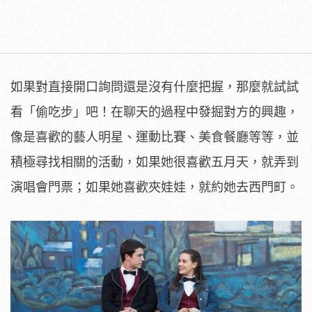
如果對直接開口詢問還是沒有什麼把握，那麼就試試
看「偷吃步」吧！在聊天的過程中發掘對方的興趣，
像是喜歡的藝人明星、運動比賽、美食餐廳等等，並
積極尋找相關的活動，如果她很喜歡五月天，就弄到
演唱會門票；如果她喜歡夾娃娃，就約她去西門町。