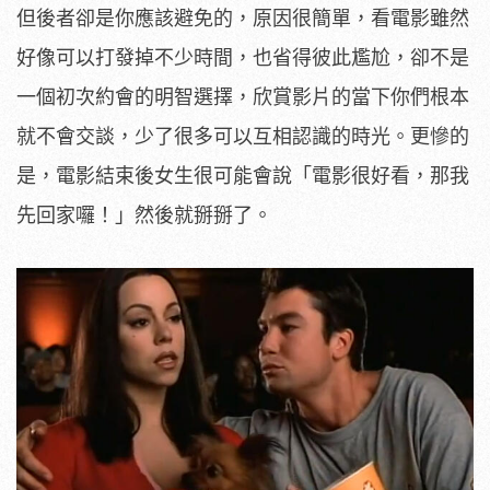
但後者卻是你應該避免的，原因很簡單，看電影雖然
好像可以打發掉不少時間，也省得彼此尷尬，卻不是
一個初次約會的明智選擇，欣賞影片的當下你們根本
就不會交談，少了很多可以互相認識的時光。更慘的
是，電影結束後女生很可能會說「電影很好看，那我
先回家囉！」然後就掰掰了。