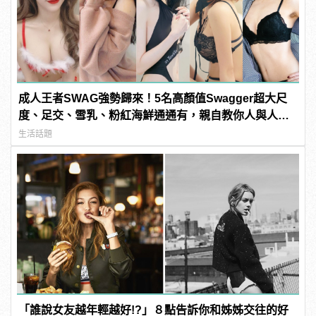
成人王者SWAG強勢歸來！5名高顏值Swagger超大尺
度、足交、雪乳、粉紅海鮮通通有，親自教你人與人的
連結！ | manfashion這樣變型男
生活話題
「誰說女友越年輕越好!?」８點告訴你和姊姊交往的好