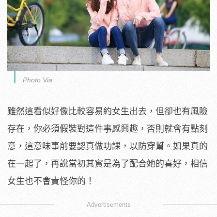
Photo Via
雖然這看似好像比較容易約女生出去，但卻也有風險
存在，你必須假裝對這件事感興趣，否則就會有點刻
意，這意味事前要認真做功課，以防穿幫。如果真的
在一起了，再說當初其實是為了配合她的喜好，相信
女生也不會責怪你的！
Advertisements