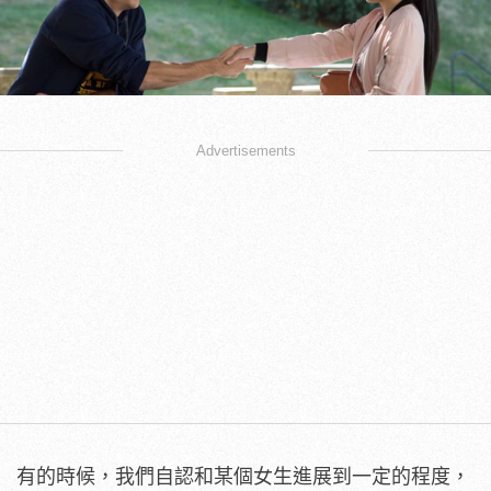
Advertisements
有的時候，我們自認和某個女生進展到一定的程度，