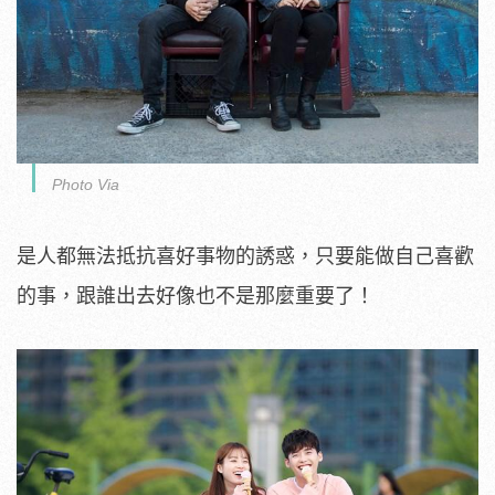
Photo Via
是人都無法抵抗喜好事物的誘惑，只要能做自己喜歡
的事，跟誰出去好像也不是那麼重要了！