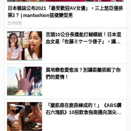
日本雜誌公布2021「最受歡迎AV女優」，三上悠亞僅排
第2？ | manfashion這樣變型男
生活話題
舌頭10公分長還能打蝴蝶結！日本混
血女星「佐藤ミケーラ倭子」，讓人
有大膽的想法！ | manfashion這樣變
型男
異地戀愈愛愈淡？別讓距離扼殺了你
們的愛情！
「腹肌是在廚房練成的！」《ABS鑽
石六塊肌》10招飲食指南邁向頂尖腹
肌！