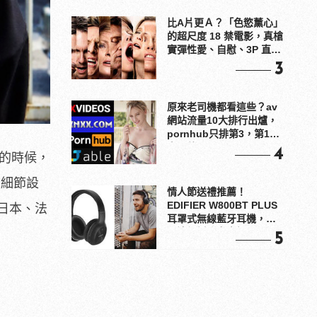
比A片更Ａ？「色慾薰心」
的超尺度 18 禁電影，真槍
實彈性愛、自慰、3P 直接
上！
3
原來老司機都看這些？av
網站流量10大排行出爐，
pornhub只排第3，第1名
竟是他？
4
作的時候，
及細節設
情人節送禮推薦！
EDIFIER W800BT PLUS
日本、法
耳罩式無線藍牙耳機，在
耳邊傾訴甜言蜜語
5