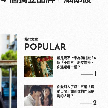
熱門文章
POPULAR
就是說不上來為何討厭？5
個「不討喜」朋友性格，
你遇過哪一種？
1
你愛對人了沒！五道「真
愛自問」識別你的伴侶是
對的人嗎？
2