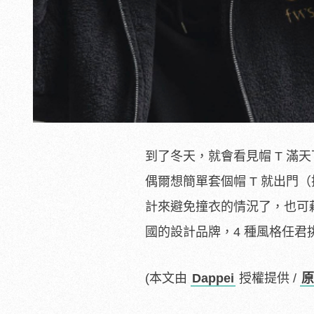
到了冬天，就會看見帽 T 
偶爾想簡單套個帽 T 就出門
計來避免撞衣的情況了，也可
國的設計品牌，4 種風格任君
(本文由
Dappei
授權提供 /
原