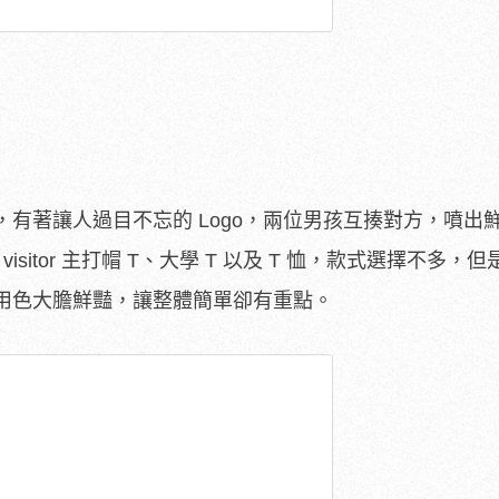
有著讓人過目不忘的 Logo，兩位男孩互揍對方，噴出
visitor 主打帽 T、大學 T 以及 T 恤，款式選擇不多，
用色大膽鮮豔，讓整體簡單卻有重點。