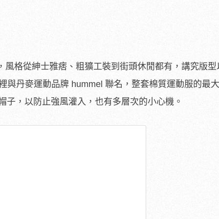
，風格從紳士雅痞、粗獷工裝到街頭休閒都有，講究版型
列裡與丹麥運動品牌 hummel 聯名，整套棉質運動服的最
的帽子，以防止強風灌入，也有多層次的小心機。