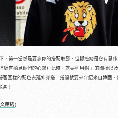
滿天下，第一當然是要靠你的搭配取勝，但懶癌總是會有發
（搭編有聽見你們的心聲）此時，就要利用帽 T 的圖樣以
藉著圖樣的配色去延伸穿搭。搭編就要來介紹來自韓國、
挑選！
文連結
)