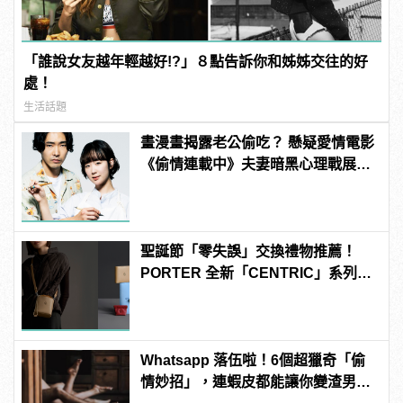
「誰說女友越年輕越好!?」８點告訴你和姊姊交往的好
處！
生活話題
畫漫畫揭露老公偷吃？ 懸疑愛情電影
《偷情連載中》夫妻暗黑心理戰展
開！
聖誕節「零失誤」交換禮物推薦！
PORTER 全新「CENTRIC」系列包
款好看又實用！
Whatsapp 落伍啦！6個超獵奇「偷
情妙招」，連蝦皮都能讓你變渣男？