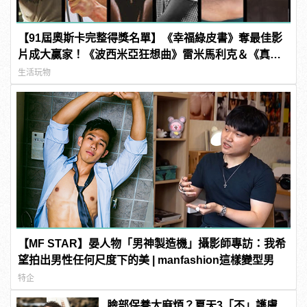
【91屆奧斯卡完整得獎名單】《幸福綠皮書》奪最佳影
片成大贏家！《波西米亞狂想曲》雷米馬利克＆《真
寵》奧莉薇亞柯爾曼封影帝影后！
生活玩物
【MF STAR】晏人物「男神製造機」攝影師專訪：我希
望拍出男性任何尺度下的美 | manfashion這樣變型男
特企
臉部保養太麻煩？夏天3「不」護膚