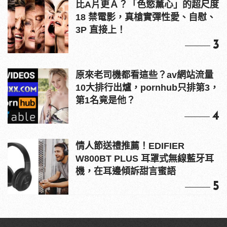
比A片更Ａ？「色慾薰心」的超尺度
18 禁電影，真槍實彈性愛、自慰、
3P 直接上！
3
原來老司機都看這些？av網站流量
10大排行出爐，pornhub只排第3，
第1名竟是他？
4
情人節送禮推薦！EDIFIER
W800BT PLUS 耳罩式無線藍牙耳
機，在耳邊傾訴甜言蜜語
5