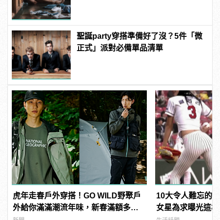
| manfashion這樣變型男
聖誕party穿搭準備好了沒？5件「微
正式」派對必備單品清單
虎年走春戶外穿搭！GO WILD野聚戶
10大令人難忘的
外給你滿滿潮流年味，新春滿額多重
女星為求曝光這樣
送 | manfashion這樣變型男