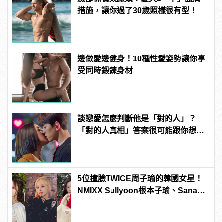
措施，讓你過了30歲照樣很有型！
邊做愛邊健身！10種性愛姿勢讓你享
受同時鍛鍊身材
談戀愛怎麼判斷他是「對的人」？
「對的人真相」答案很可能跟你想得
不一樣！
5位撞臉TWICE周子瑜的韓國女星！
NMIXX Sullyoon根本子瑜、Sana綜
合體！