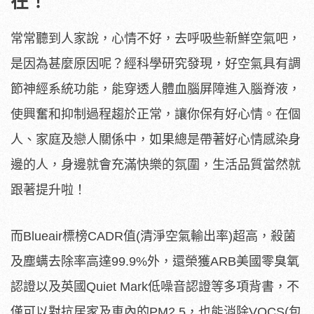
在！
常常聽到人家說，心情不好，去呼吸些新鮮空氣吧，
是因為甚麼原因呢？經科學研究發現，好空氣具有調
節神經系統功能，能穿透人體血腦屏障進入腦脊液，
使興奮和抑制過程趨於正常，讓你保有好心情。在個
人、家庭及戀人關係中，如果總是帶著好心情感染身
邊的人，身邊就會充滿快樂的氛圍，生活品質當然就
跟著提升啦！
而Blueair標榜CADR值(清淨空氣輸出率)超高，殺菌
及塵螨去除率高達99.9%外，還榮獲ARB美國零臭氧
認證以及英國Quiet Mark低噪音認證等多項背書，不
僅可以對抗居家及車內的PM2.5，也能消除VOCS(包