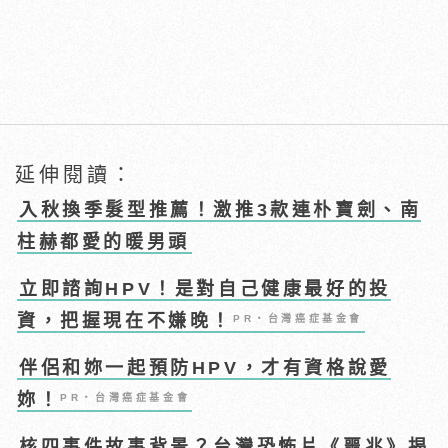
延伸閱讀：
入秋換季髮型推薦！激推3款連朴寶劍、南
柱赫都愛的暖男頭
立即諮詢HPV！是對自己健康最好的投
資，把握現在不嫌晚！
PR・台灣癌症基金會
伴侶和妳一起預防HPV，才有資格說愛
妳！
PR・台灣癌症基金會
核四事件故事背景？台灣恐怖片《噩兆》揭