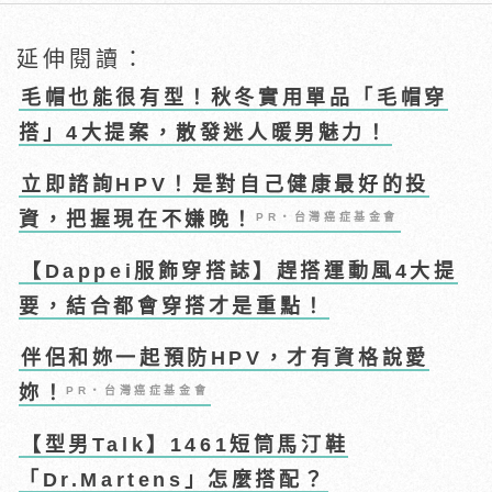
延伸閱讀：
毛帽也能很有型！秋冬實用單品「毛帽穿
搭」4大提案，散發迷人暖男魅力！
立即諮詢HPV！是對自己健康最好的投
資，把握現在不嫌晚！
PR・台灣癌症基金會
【Dappei服飾穿搭誌】趕搭運動風4大提
要，結合都會穿搭才是重點！
伴侶和妳一起預防HPV，才有資格說愛
妳！
PR・台灣癌症基金會
【型男Talk】1461短筒馬汀鞋
「Dr.Martens」怎麼搭配？