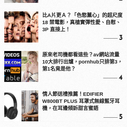
比A片更Ａ？「色慾薰心」的超尺度
18 禁電影，真槍實彈性愛、自慰、
3P 直接上！
3
原來老司機都看這些？av網站流量
10大排行出爐，pornhub只排第3，
第1名竟是他？
4
情人節送禮推薦！EDIFIER
W800BT PLUS 耳罩式無線藍牙耳
機，在耳邊傾訴甜言蜜語
5