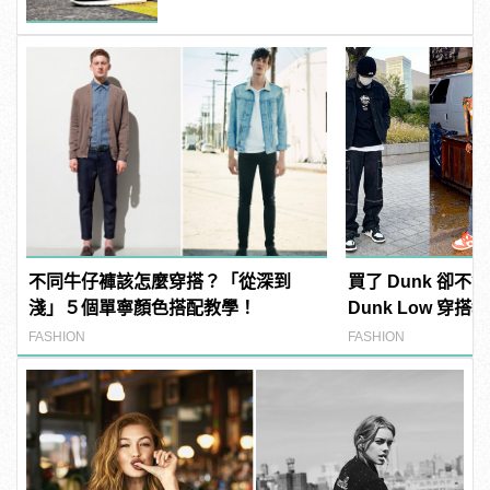
不同牛仔褲該怎麼穿搭？「從深到
買了 Dunk 卻不會搭
淺」５個單寧顏色搭配教學！
Dunk Low 穿
最火潮鞋！
FASHION
FASHION