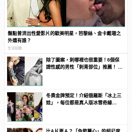
盤點曾流出性愛影片的歐美明星，芭黎絲、金卡戴珊之
外還有誰？
生活話題
除了圖案，刺哪裡也很重要！6個保
證性感的男性「刺青部位」推薦！ |
manfashion這樣變型男
冬奧金牌預定！介紹俄羅斯「冰上三
娃」，每位都是真人版冰雪奇緣
Elsa！ | manfashion這樣變型男
比A片更Ａ？「色慾薰心」的超尺度