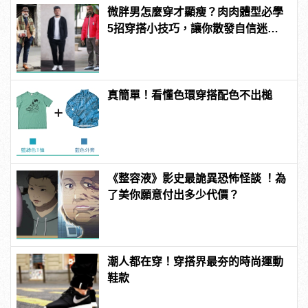
微胖男怎麼穿才顯瘦？肉肉體型必學
5招穿搭小技巧，讓你散發自信迷人
的型男魅力！
真簡單！看懂色環穿搭配色不出槌
《整容液》影史最詭異恐怖怪談 ！為
了美你願意付出多少代價？
潮人都在穿！穿搭界最夯的時尚運動
鞋款