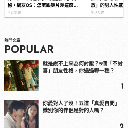
秘，網友OS：怎麼跟謎片差這麼
放」的男人性感，你
多！？
manfashion這
生活話題
生活話題
熱門文章
POPULAR
就是說不上來為何討厭？5個「不討
喜」朋友性格，你遇過哪一種？
1
你愛對人了沒！五道「真愛自問」
識別你的伴侶是對的人嗎？
2