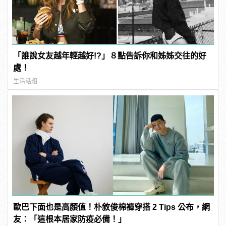
「誰說女友越年輕越好!?」８點告訴你和姊姊交往的好
處！
生活話題
歐巴下面也是高顏值！朴敘俊棉褲穿搭 2 Tips 公布，網
友：「這根本居家防疫必備！」