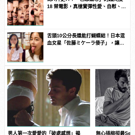
18 禁電影，真槍實彈性愛、自慰、
3P 直接上！ | manfashion這樣變型
男
舌頭10公分長還能打蝴蝶結！日本混
血女星「佐藤ミケーラ倭子」，讓人
有大膽的想法！ | manfashion這樣變
型男
男人第一次愛愛的「破處感想」揭
無心插柳卻最Sex