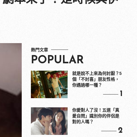
熱門文章
POPULAR
就是說不上來為何討厭？5
個「不討喜」朋友性格，
你遇過哪一種？
1
你愛對人了沒！五道「真
愛自問」識別你的伴侶是
對的人嗎？
2