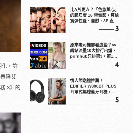
比A片更Ａ？「色慾薰心」
的超尺度 18 禁電影，真槍
實彈性愛、自慰、3P 直接
上！
3
原來老司機都看這些？av
網站流量10大排行出爐，
pornhub只排第3，第1名
竟是他？
4
明朗化，許
 泰隆艾
情人節送禮推薦！
EDIFIER W800BT PLUS
特務 3》的
耳罩式無線藍牙耳機，在
耳邊傾訴甜言蜜語
5