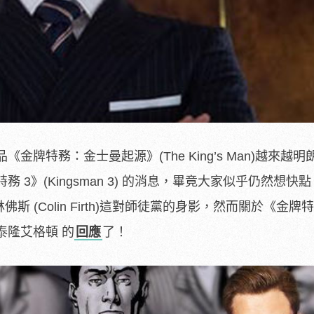
牌特務：金士曼起源》(The King’s Man)越來越
3》(Kingsman 3) 的消息，畢竟大家似乎仍然想快點
以及 柯林佛斯 (Colin Firth)這對師徒黨的身影，然而關於《金牌
泰隆艾格頓 的
回應
了！