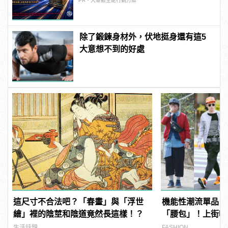
PR・大華銀全能行銷方案
除了鍛鍊身材外，伏地挺身還有這5
大意想不到的好處
這尺寸不合法吧？「春畫」與「浮世
機能性潮流單品，
繪」裡的陰莖和陰道竟然長這樣！？
「腰包」！上街啦
生活話題
FASHION