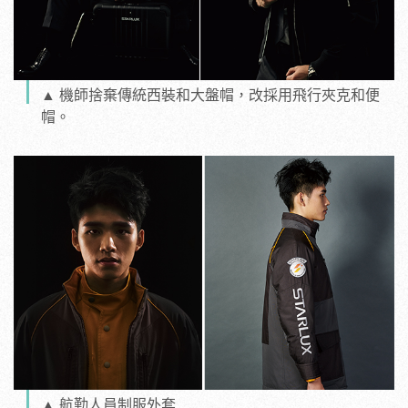
▲ 機師捨棄傳統西裝和大盤帽，改採用飛行夾克和便
帽。
▲ 航勤人員制服外套