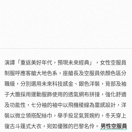
演譯「重返美好年代，預現未來經典」，女性空服員
制服呼應客艙大地色系，座艙長及空服員依顏色區分
職級，分別選用未來科技感金、銀色洋裝，背部及袖
子大膽採用運動服飾使用的透氣網布拼接，強化舒適
及功能性，七分袖的袖中以飛機稜線為靈感設計，洋
裝以微立領搭配絲巾，舉手投足氣質婉約，冬天穿上
復古斗篷式大衣，宛如優雅的巴黎名伶。
男性空服員