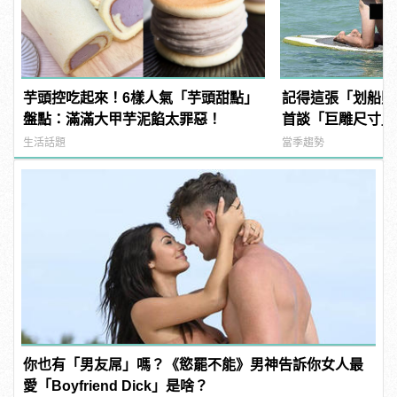
芋頭控吃起來！6樣人氣「芋頭甜點」
記得這張「划船照
盤點：滿滿大甲芋泥餡太罪惡！
首談「巨雕尺寸」
你們有那麼大的馬
生活話題
當季趨勢
你也有「男友屌」嗎？《慾罷不能》男神告訴你女人最
愛「Boyfriend Dick」是啥？