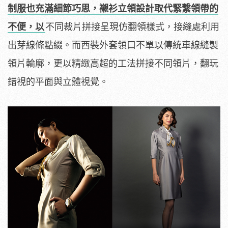
制服也充滿細節巧思，襯衫立領設計取代緊繫領帶的
不便，以
不同裁片拼接呈現仿翻領樣式，接縫處利用
出芽線條點綴。而西裝外套領口不單以傳統車線縫製
領片輪廓，更以精緻高超的工法拼接不同領片，翻玩
錯視的平面與立體視覺。