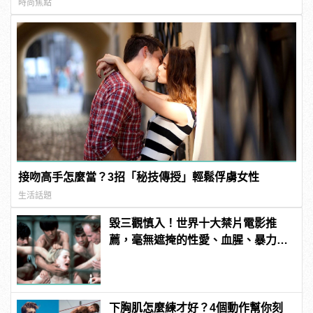
時尚焦點
接吻高手怎麼當？3招「秘技傳授」輕鬆俘虜女性
生活話題
毀三觀慎入！世界十大禁片電影推
薦，毫無遮掩的性愛、血腥、暴力、
噁心到極致！ | manfashion這樣變型
男
下胸肌怎麼練才好？4個動作幫你刻