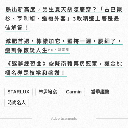
熱出新高度，男生夏天該怎麼穿？「古巴襯
衫、亨利領、道袍外套」3款精選上著是最
佳解答！
減肥首選，檸檬加它，堅持一週，腰細了，
瘦到你懷疑人生
PR・新素簡
《逐夢練習曲》空降南韓票房冠軍，獲金棕
櫚名導是枝裕和盛讚！
STARLUX
林尹培袞
Garmin
當季趨勢
時尚名人
Advertisements