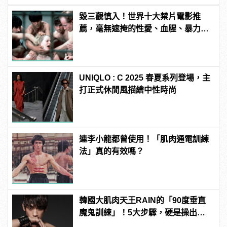
毀三觀慎入！世界十大禁片電影推
薦，毫無遮掩的性愛、血腥、暴力、
噁心到極致！
UNIQLO : C 2025 春夏系列登場，主
打正式休閒風描繪中性時尚
連李小龍都曾使用！「肌肉通電訓練
法」真的有效嗎？
韓國大肌肉天王RAIN的「90度垂直
魔鬼訓練」！5大步驟，硬是操出你
的猛男身材！