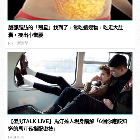
腹部脂肪的「剋星」找到了，常吃這幾物，吃走大肚
囊，瘦出小蠻腰
PR・新素簡
【型男TALK LIVE】馬汀達人現身講解「6個你應該知
道的馬汀鞋搭配密技」
FASHION