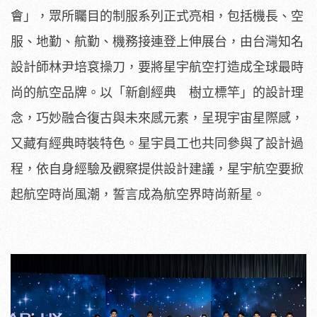
會」，眾所矚目的制服系列正式亮相，包括機長、空
服、地勤、航勤、機務接連登上伸展台，由台灣知名
設計師林尹培袞操刀，要將星宇航空打造成全球最時
尚的航空品牌。以「新創經典 樹立標竿」的設計理
念，巧妙融合復古與未來感元素，呈現宇宙星際感，
又藏有經典時裝特色。星宇員工也共同參與了設計過
程，依自身經驗及觀察提供設計建議，星宇航空要掀
起航空時尚風潮，誓言成為航空界時尚新星。