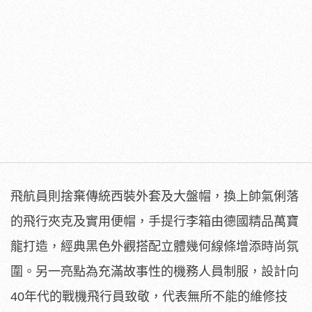
飛航員則捨棄傳統西裝外套及大盤帽，換上帥氣俐落
的飛行夾克及實用便帽，手提行李箱由德國精品萬寶
龍打造，經典黑色外觀搭配立體幾何線條增添時尚氛
圍。另一亮點為充滿故事性的機務人員制服，設計向
40年代的戰機飛行員致敬，代表無所不能的維修技