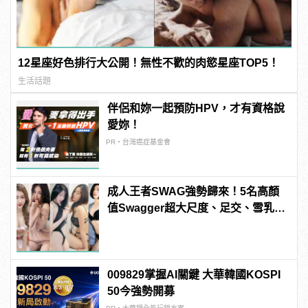
12星座好色排行大公開！無性不歡的肉慾星座TOP5！
生活話題
伴侶和妳一起預防HPV，才有資格說
愛妳！
PR・台灣癌症基金會
成人王者SWAG強勢歸來！5名高顏
值Swagger超大尺度、足交、雪乳、
粉紅海鮮通通有，親自教你人與人的
連結！ | manfashion這樣變型男
009829掌握AI關鍵 大華韓國KOSPI
50今強勢開募