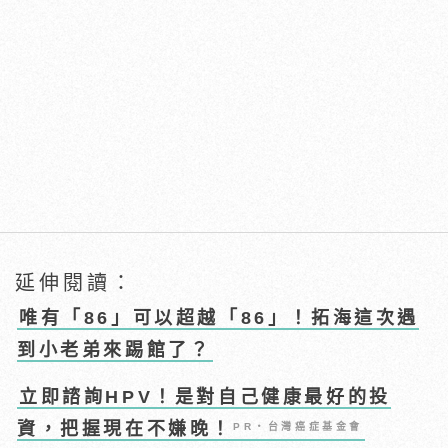
延伸閱讀：
唯有「86」可以超越「86」！拓海這次遇
到小老弟來踢館了？
立即諮詢HPV！是對自己健康最好的投
資，把握現在不嫌晚！
PR・台灣癌症基金會