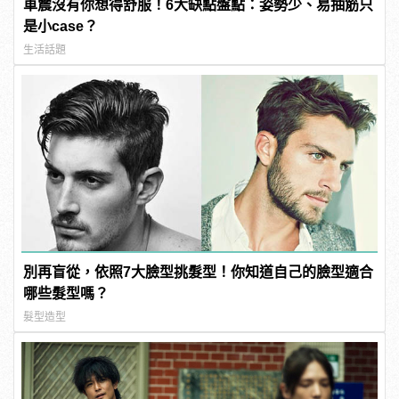
車震沒有你想得舒服！6大缺點盤點：姿勢少、易抽筋只
是小case？
生活話題
別再盲從，依照7大臉型挑髮型！你知道自己的臉型適合
哪些髮型嗎？
髮型造型