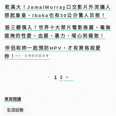
乾真大！JamalMurray口交影片外流讓人
想起詹皇、Ibaka也有30公分驚人巨根！
毀三觀慎入！世界十大禁片電影推薦，毫無
遮掩的性愛、血腥、暴力、噁心到極致！
伴侶和妳一起預防HPV，才有資格說愛
妳！
PR・台灣癌症基金會
<
1
2
>
單頁閱讀
生活玩物