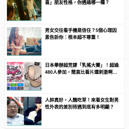
喜」朋友性格，你遇過哪一種？
男女交往看手機是信任？5個心理因
素告訴你：根本超不尊重！
日本舉辦超荒謬「乳搖大賽」！超過
480人參加，簡直比看片還刺激啊！ |
manfashion這樣變型男
人帥真好，人醜吃草！來看女生對男
性外表的差別待遇到底有多明顯？