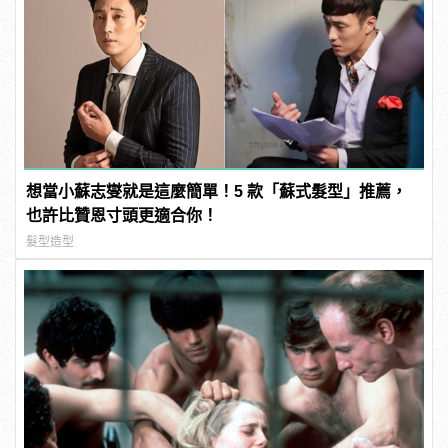
想當小蘇志燮就是這麼簡單！5 款「蘇式髮型」推薦，
也許比贊恩寸頭更適合你！
髮型造型