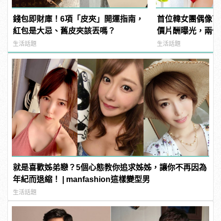
錢包即財庫！6項「皮夾」開運指南，
首位韓女團偶像下
紅包是大忌、舊皮夾該丟嗎？
價片酬曝光，兩個
生活話題
生活話題
就是喜歡姊弟戀？5個心態教你追求姊姊，讓你不再因為
年紀而退縮！ | manfashion這樣變型男
生活話題