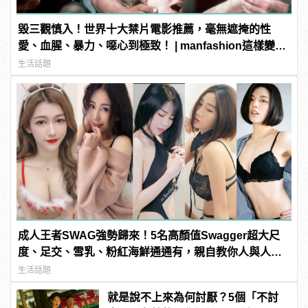
毀三觀慎入！世界十大禁片電影推薦，毫無遮掩的性
愛、血腥、暴力、噁心到極致！ | manfashion這樣變型
男
生活話題
成人王者SWAG強勢歸來！5名高顏值Swagger超大尺
度、足交、雪乳、粉紅海鮮通通有，親自教你人與人的
連結！ | manfashion這樣變型男
生活話題
就是說不上來為何討厭？5個「不討