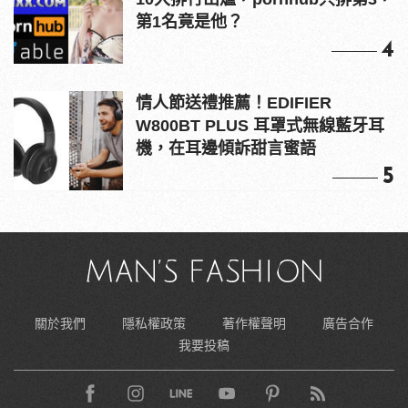
第1名竟是他？
4
情人節送禮推薦！EDIFIER
W800BT PLUS 耳罩式無線藍牙耳
機，在耳邊傾訴甜言蜜語
5
關於我們
隱私權政策
著作權聲明
廣告合作
我要投稿