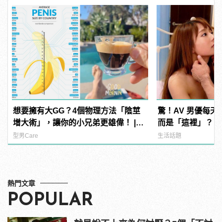
想要擁有大GG？4個物理方法「陰莖
驚！AV 男優每
增大術」，讓你的小兄弟更雄偉！ |
而是「這裡」？ | m
manfashion這樣變型男
型男
型男Care
生活話題
熱門文章
POPULAR