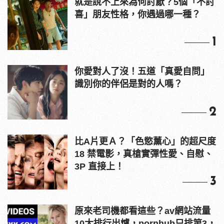
就是說不上來為何討厭？5個「不討
喜」朋友性格，你遇過哪一種？
1
你愛對人了沒！五道「真愛自問」
識別你的伴侶是對的人嗎？
2
比A片更Ａ？「色慾薰心」的超尺度
18 禁電影，真槍實彈性愛、自慰、
3P 直接上！
3
原來老司機都看這些？av網站流量
10大排行出爐，pornhub只排第3，