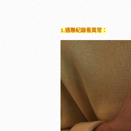
1.
通聯紀錄看異常：