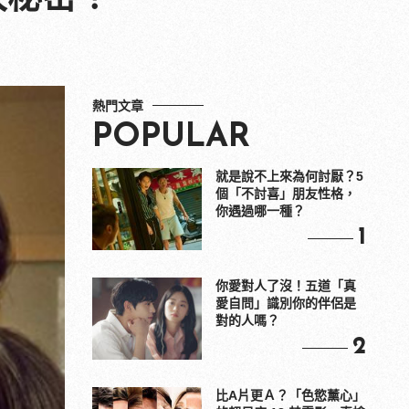
熱門文章
POPULAR
就是說不上來為何討厭？5
個「不討喜」朋友性格，
你遇過哪一種？
1
你愛對人了沒！五道「真
愛自問」識別你的伴侶是
對的人嗎？
2
比A片更Ａ？「色慾薰心」