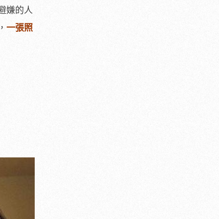
避嫌的人
，
一張照