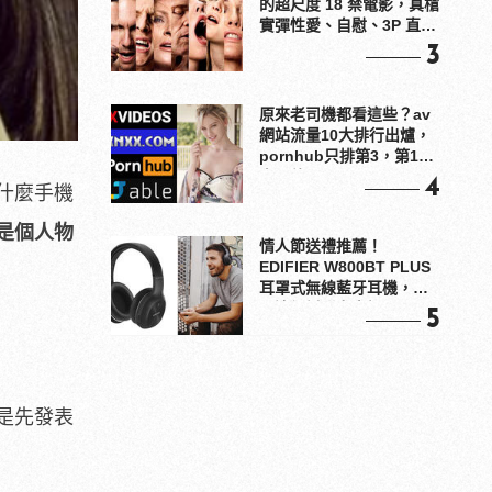
的超尺度 18 禁電影，真槍
實彈性愛、自慰、3P 直接
上！
3
原來老司機都看這些？av
網站流量10大排行出爐，
pornhub只排第3，第1名
竟是他？
4
什麼手機
是個人物
情人節送禮推薦！
EDIFIER W800BT PLUS
耳罩式無線藍牙耳機，在
耳邊傾訴甜言蜜語
5
是先發表