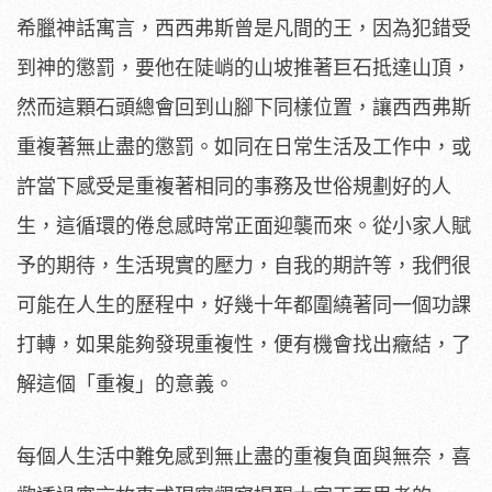
希臘神話寓言，西西弗斯曾是凡間的王，因為犯錯受
到神的懲罰，要他在陡峭的山坡推著巨石抵達山頂，
然而這顆石頭總會回到山腳下同樣位置，讓西西弗斯
重複著無止盡的懲罰。如同在日常生活及工作中，或
許當下感受是重複著相同的事務及世俗規劃好的人
生，這循環的倦怠感時常正面迎襲而來。從小家人賦
予的期待，生活現實的壓力，自我的期許等，我們很
可能在人生的歷程中，好幾十年都圍繞著同一個功課
打轉，如果能夠發現重複性，便有機會找出癥結，了
解這個「重複」的意義。
每個人生活中難免感到無止盡的重複負面與無奈，喜