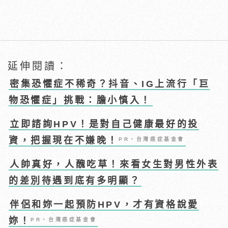
延伸閱讀：
密集恐懼症不稀奇？抖音、IG上流行「巨
物恐懼症」挑戰：膽小慎入！
立即諮詢HPV！是對自己健康最好的投
資，把握現在不嫌晚！
PR・台灣癌症基金會
人帥真好，人醜吃草！來看女生對男性外表
的差別待遇到底有多明顯？
伴侶和妳一起預防HPV，才有資格說愛
妳！
PR・台灣癌症基金會