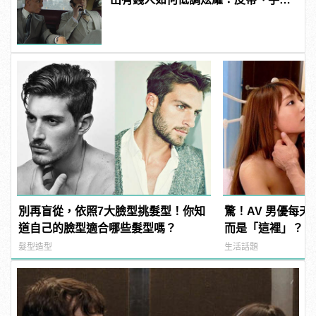
藏不住
別再盲從，依照7大臉型挑髮型！你知
驚！AV 男優每
道自己的臉型適合哪些髮型嗎？
而是「這裡」？ | m
型男
髮型造型
生活話題