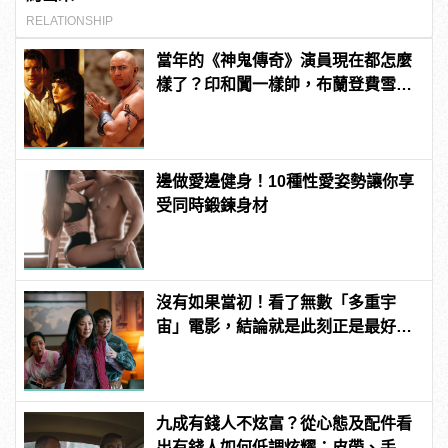
RELATIONSHIP
當年的《神鬼傳奇》演員現在都怎麼
樣了？印和闐一樣帥，布蘭登費雪大
發福！
邊做愛邊健身！10種性愛姿勢讓你享
受同時鍛鍊身材
沒有如果當初！看了無數「多重宇
宙」電影，結論就是此刻正是最好的
你！
九成有錢人不炫富？從心態及配件看
出有錢人如何低調炫耀：皮帶、手錶