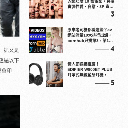
的超尺度 18 禁電影，真槍
實彈性愛、自慰、3P 直接
上！
3
原來老司機都看這些？av
網站流量10大排行出爐，
pornhub只排第3，第1名
竟是他？
4
一抓又是
透過以下
情人節送禮推薦！
EDIFIER W800BT PLUS
都會印
耳罩式無線藍牙耳機，在
耳邊傾訴甜言蜜語
5