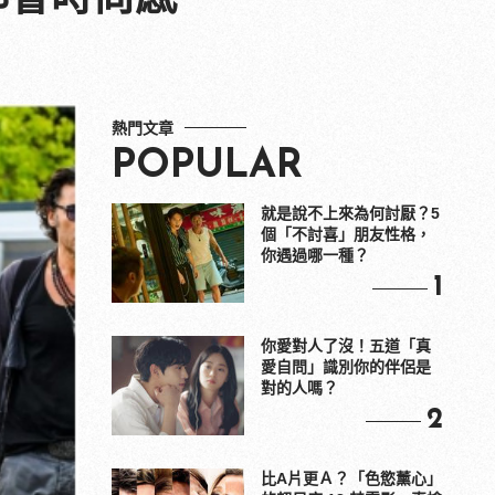
熱門文章
POPULAR
就是說不上來為何討厭？5
個「不討喜」朋友性格，
你遇過哪一種？
1
你愛對人了沒！五道「真
愛自問」識別你的伴侶是
對的人嗎？
2
比A片更Ａ？「色慾薰心」