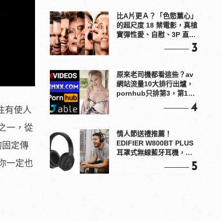
比A片更Ａ？「色慾薰心」
的超尺度 18 禁電影，真槍
實彈性愛、自慰、3P 直接
上！
3
原來老司機都看這些？av
網站流量10大排行出爐，
pornhub只排第3，第1名
竟是他？
4
往有使人
之一，從
情人節送禮推薦！
EDIFIER W800BT PLUS
的固定傳
耳罩式無線藍牙耳機，在
耳邊傾訴甜言蜜語
你一定也
5