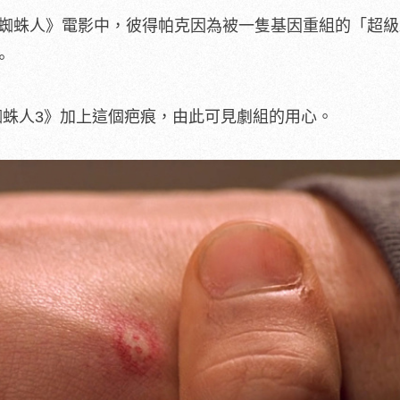
年《蜘蛛人》電影中，彼得帕克因為被一隻基因重組的「超
。
蜘蛛人3》加上這個疤痕，由此可見劇組的用心。