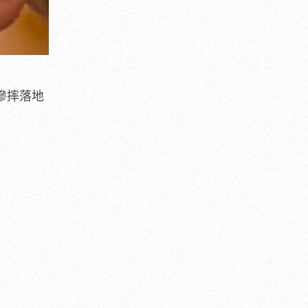
果慘摔落地