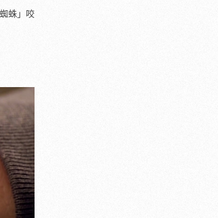
級蜘蛛」咬