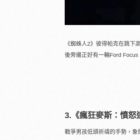
《蜘蛛人2》彼得帕克在跳下高樓前說
後旁邊正好有一輛Ford Focus
3.《瘋狂麥斯：憤怒
戰爭男孩低頭祈禱的手勢，象