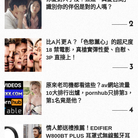
識別你的伴侶是對的人嗎？
2
比A片更Ａ？「色慾薰心」的超尺度
18 禁電影，真槍實彈性愛、自慰、
3P 直接上！
3
原來老司機都看這些？av網站流量
10大排行出爐，pornhub只排第3，
第1名竟是他？
4
情人節送禮推薦！EDIFIER
W800BT PLUS 耳罩式無線藍牙耳