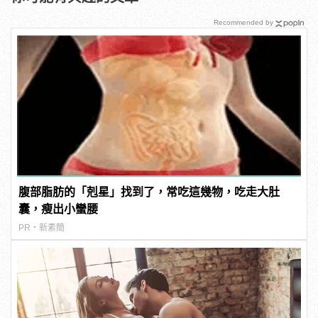
Recommended by
腹部脂肪的「剋星」找到了，常吃這幾物，吃走大肚
囊，瘦出小蠻腰
PR・新素簡