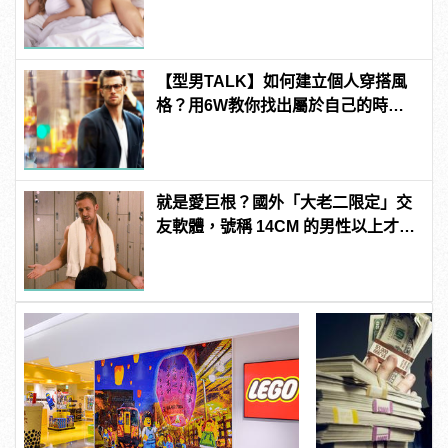
中！快逃啊！
【型男TALK】如何建立個人穿搭風
格？用6W教你找出屬於自己的時尚
新LOOK！
就是愛巨根？國外「大老二限定」交
友軟體，號稱 14CM 的男性以上才給
過？