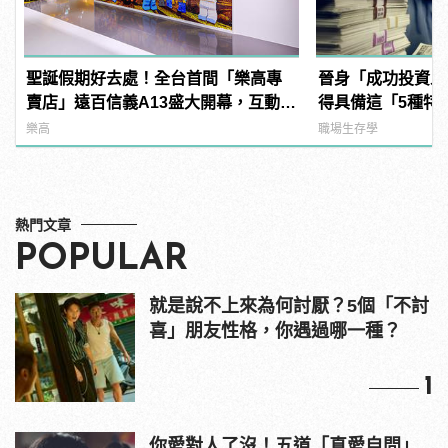
聖誕假期好去處！全台首間「樂高專
晉身「成功投資人
賣店」遠百信義A13盛大開幕，互動設
得具備這「5種特
施等你來體驗！
樂高
職場生存學
熱門文章
POPULAR
就是說不上來為何討厭？5個「不討
喜」朋友性格，你遇過哪一種？
1
你愛對人了沒！五道「真愛自問」