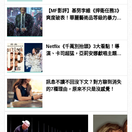
【MF影評】基努李維《捍衛任務3》
爽度破表！華麗藝術品等級的暴力動
作電影
Netflix《千萬別抬頭》3大看點！導
演、卡司超猛，亞莉安娜獻唱主題
曲？ | manfashion這樣變型男
訊息不讀不回沒下文？對方聊到消失
的7種理由，原來不只是沒感覺！