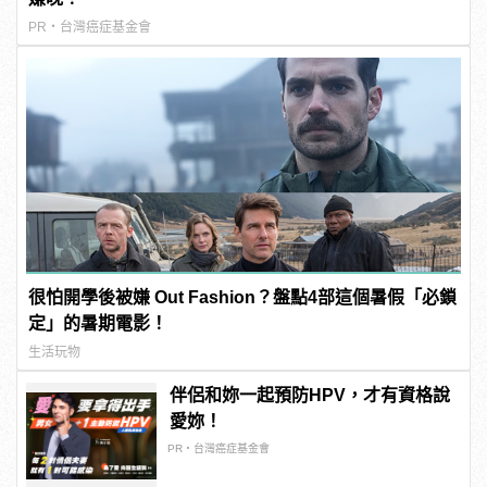
PR・台灣癌症基金會
很怕開學後被嫌 Out Fashion？盤點4部這個暑假「必鎖
定」的暑期電影！
生活玩物
伴侶和妳一起預防HPV，才有資格說
愛妳！
PR・台灣癌症基金會