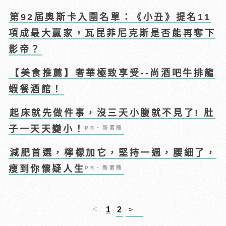
第92屆奧斯卡入圍名單：《小丑》提名11
項成最大贏家，瓦昆菲尼克斯是否能再奪下
影帝？
【美食推薦】奢華極致享受--尚酒吧牛排龍
蝦餐酒館！
起床就先做件事，沒三天小腹就不見了! 肚
子一天天變小！
PR・新素簡
減肥首選，檸檬加它，堅持一週，腰細了，
瘦到你懷疑人生
PR・新素簡
<
1
2
>