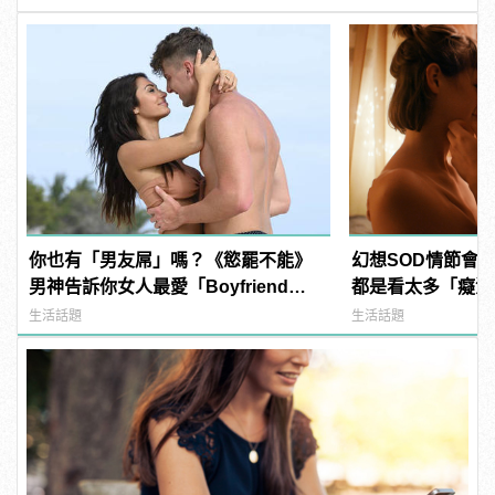
你也有「男友屌」嗎？《慾罷不能》
幻想SOD情節會
男神告訴你女人最愛「Boyfriend
都是看太多「癡漢
Dick」是啥？
生活話題
生活話題