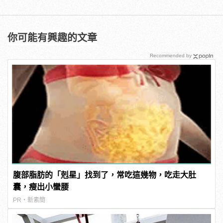
你可能有興趣的文章
Recommended by
腹部脂肪的「剋星」找到了，常吃這幾物，吃走大肚
囊，瘦出小蠻腰
PR・新素簡