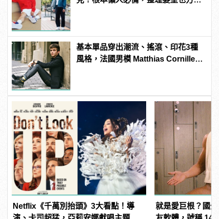
啊！
基本單品穿出潮流、搖滾、印花3種
風格，法國男模 Matthias Cornilleau
的百變穿搭！
Netflix《千萬別抬頭》3大看點！導
就是愛巨根？國外
演、卡司超猛，亞莉安娜獻唱主題
友軟體，號稱 14