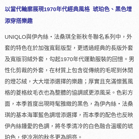
以當代輪廓展現1970年代經典風格 琥珀色、黑色增
添穿搭樂趣
UNIQLO與伊內絲・法桑琪全新秋冬聯名系列中，外
套的特色在於加強寬鬆版型，更透過經典的長版外套
及寬版羽絨外套，勾起1970年代運動服裝的回憶。男
性化剪裁的外套，在材質上包含從傳統的毛呢到休閒
的燈芯絨，大大增添選擇的樂趣；厚實且充滿懷舊風
格的菱格紋毛衣也為整體的協調感更添風采。色彩方
面，本季首度出現時髦雅緻的黑色，為伊內絲・法桑
琪的基本海軍藍色調增添選擇，而本季的配色也反映
伊內絲鍾愛的色調，將冬季清冷的白色融合溫暖的琥
珀色，使冷冽的秋冬更為明亮。