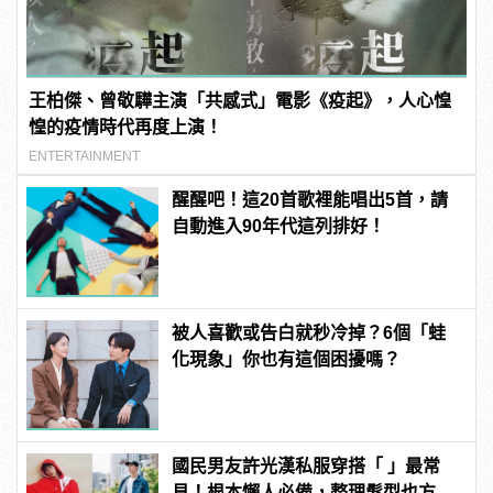
王柏傑、曾敬驊主演「共感式」電影《疫起》，人心惶
惶的疫情時代再度上演！
ENTERTAINMENT
醒醒吧！這20首歌裡能唱出5首，請
自動進入90年代這列排好！
被人喜歡或告白就秒冷掉？6個「蛙
化現象」你也有這個困擾嗎？
國民男友許光漢私服穿搭「 」最常
見！根本懶人必備，整理髮型也方便