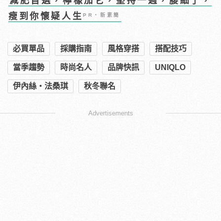
減肥首選，檸檬加它，堅持一週，腰細了，
瘦到你懷疑人生
PR・新素簡
必買單品
採購指南
風格穿搭
搭配技巧
當季趨勢
時尚名人
品牌快訊
UNIQLO
伊內絲・法桑琪
秋冬聯名
Advertisements