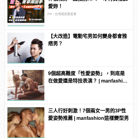
愛妳！
PR・台灣癌症基金會
【大改造】電動宅男如何變身都會雅
痞男？
9個超高難度「性愛姿勢」，到底是
在做愛還是特技表演？ | manfashion
這樣變型男
三人行好刺激！7個兩女一男的3P性
愛姿勢推薦 | manfashion這樣變型男