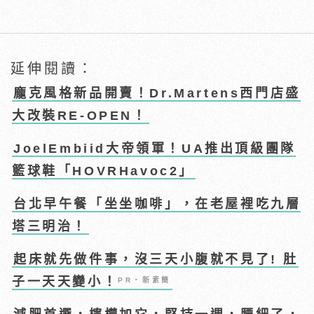
延伸閱讀：
龐克風格新品開賣！Dr.Martens西門店盛
大改裝RE-OPEN！
JoelEmbiid大帝領軍！UA推出頂級團隊
籃球鞋「HOVRHavoc2」
台北早午餐「坐坐咖啡」，在老屋裡吃九層
塔三明治！
起床就先做件事，沒三天小腹就不見了! 肚
子一天天變小！
PR・新素簡