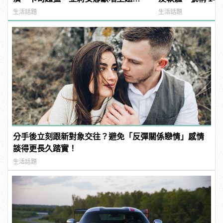
曲？ | manfashion這樣變型男
過？
生活話題
生活話題
分手後立刻跟新對象交往？避免「反彈關係戀情」感情
談得更長久踏實！
生活話題