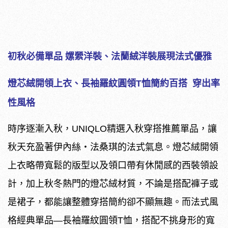
初秋必備單品 嫘縈洋裝、法蘭絨洋裝展現法式優雅
燈芯絨開領上衣、長袖羅紋圓領T恤簡約百搭 穿出率
性風格
時序逐漸入秋，UNIQLO精選入秋穿搭推薦單品，讓
秋天充盈著伊內絲・法桑琪的法式氣息。燈芯絨開領
上衣略帶寬鬆的版型以及領口帶有休閒感的西裝領設
計，加上秋冬熱門的燈芯絨材質，不論是搭配褲子或
是裙子，都能讓整體穿搭簡約卻不顯無趣。而法式風
格經典單品—長袖羅紋圓領T恤，搭配不挑身形的寬