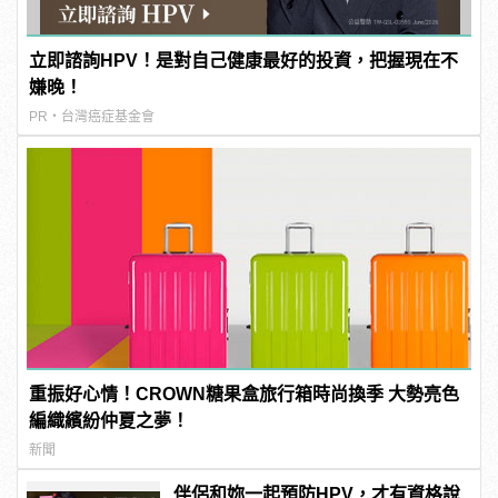
立即諮詢HPV！是對自己健康最好的投資，把握現在不
嫌晚！
PR・台灣癌症基金會
重振好心情！CROWN糖果盒旅行箱時尚換季 大勢亮色
編織繽紛仲夏之夢！
新聞
伴侶和妳一起預防HPV，才有資格說