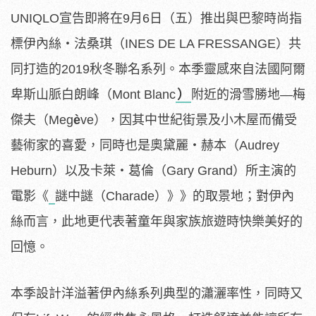
UNIQLO宣告即將在9月6日（五）推出與巴黎時尚指
標伊內絲・法桑琪（INES DE LA FRESSANGE）共
同打造的2019秋冬聯名系列。本季靈感來自法國阿爾
卑斯山脈白朗峰（Mont Blanc
）
附近的滑雪勝地—梅
傑夫（Meg
è
ve），因其中世紀街景及小木屋而備受
藝術家的喜愛，同時也是奧黛麗・赫本（Audrey
Heburn）以及卡萊・葛倫（Gary Grand）所主演的
電影《
謎中謎（Charade）》》的取景地；對伊內
絲而言，此地更代表著童年與家族旅遊時快樂美好的
回憶。
本季設計洋溢著伊內絲系列典型的瀟灑率性，同時又