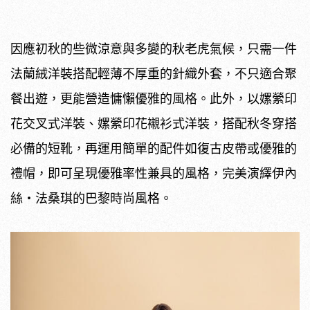
因應初秋的些微涼意與多變的秋老虎氣候，只需一件
法蘭絨洋裝搭配輕薄不厚重的針織外套，不只適合聚
餐出遊，更能營造慵懶優雅的風格。此外，以嫘縈印
花交叉式洋裝、嫘縈印花襯衫式洋裝，搭配秋冬穿搭
必備的短靴，再運用簡單的配件如復古皮帶或優雅的
禮帽，即可呈現優雅率性兼具的風格，完美演繹伊內
絲・法桑琪的巴黎時尚風格。