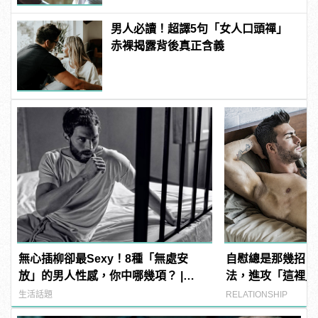
男人必讀！超譯5句「女人口頭禪」
赤裸揭露背後真正含義
無心插柳卻最Sexy！8種「無處安
自慰總是那幾招？
放」的男人性感，你中哪幾項？ |
法，進攻「這裡」
manfashion這樣變型男
生活話題
RELATIONSHIP