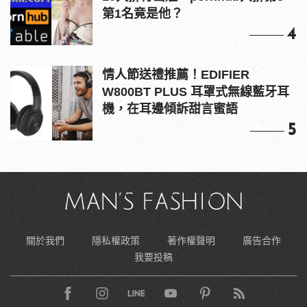
第1名竟是他？
4
情人節送禮推薦！EDIFIER
W800BT PLUS 耳罩式無線藍牙耳
機，在耳邊傾訴甜言蜜語
5
關於我們
隱私權政策
著作權聲明
廣告合作
我要投稿