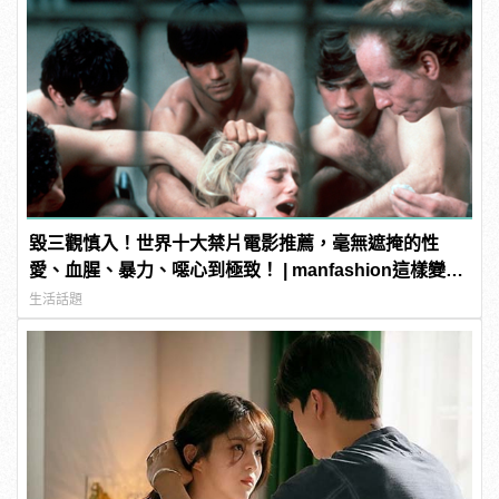
毀三觀慎入！世界十大禁片電影推薦，毫無遮掩的性
愛、血腥、暴力、噁心到極致！ | manfashion這樣變型
男
生活話題