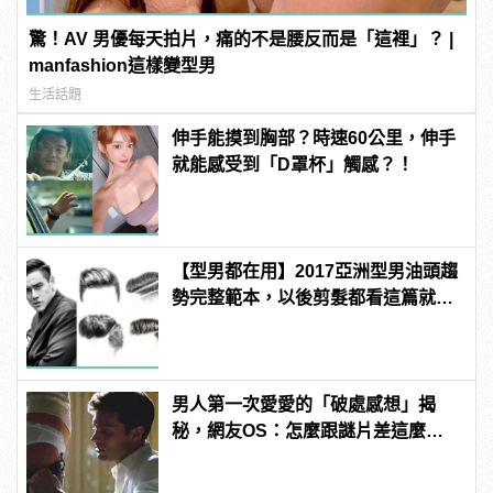
驚！AV 男優每天拍片，痛的不是腰反而是「這裡」？ |
manfashion這樣變型男
生活話題
伸手能摸到胸部？時速60公里，伸手
就能感受到「D罩杯」觸感？！
【型男都在用】2017亞洲型男油頭趨
勢完整範本，以後剪髮都看這篇就夠
了！
男人第一次愛愛的「破處感想」揭
秘，網友OS：怎麼跟謎片差這麼
多！？