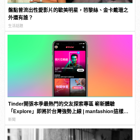
盤點曾流出性愛影片的歐美明星，芭黎絲、金卡戴珊之
外還有誰？
生活話題
Tinder開張本季最熱門的交友探索專區 嶄新體驗
「Explore」即將於台灣強勢上線 | manfashion這樣變
型男
新聞