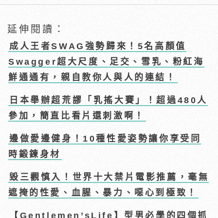
延伸閱讀：
成人王者SWAG強勢歸來！5名高顏值
Swagger超大尺度、足交、雪乳、粉紅海
鮮通通有，親自教你人與人的連結！
日本舉辦超荒謬「乳搖大賽」！超過480人
參加，簡直比看片還刺激啊！
邊做愛邊健身！10種性愛姿勢讓你享受同
時鍛鍊身材
毀三觀慎入！世界十大禁片電影推薦，毫無
遮掩的性愛、血腥、暴力、噁心到極致！
【Gentlemen’sLife】型男必學的四個抓