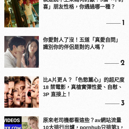
喜」朋友性格，你遇過哪一種？
1
你愛對人了沒！五道「真愛自問」
識別你的伴侶是對的人嗎？
2
比A片更Ａ？「色慾薰心」的超尺度
18 禁電影，真槍實彈性愛、自慰、
3P 直接上！
3
原來老司機都看這些？av網站流量
10大排行出爐，pornhub只排第3，