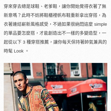
穿來穿去總是球鞋、老爹鞋，讓你開始覺得衣著了無
新意嗎？此時不妨將鞋櫃裡帆布鞋重新拿出穿搭，為
衣著連結嶄新風格感受，不過如果很納悶這麼 simple
的單品要怎麼搭，才能創造出不一樣的多變造型，一
起從以下 3 種穿搭推薦，讓你每天保持著帥氣兼具的
時髦 Look 。