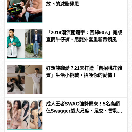
放下的減脂迷思
「2019潮流關鍵字：回歸90’s」寬版
直筒牛仔褲、尼龍外套重新帶領風
潮！
好想談戀愛？21天打造「自招桃花體
質」生活小挑戰，招喚你的愛情！
成人王者SWAG強勢歸來！5名高顏
值Swagger超大尺度、足交、雪乳、
粉紅海鮮通通有，親自教你人與人的
連結！ | manfashion這樣變型男