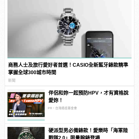
商務人士及旅行愛好者首選！CASIO全新藍牙錶款精準
掌握全球300城市時間
新聞
伴侶和妳一起預防HPV，才有資格說
愛妳！
PR・台灣癌症基金會
硬派型男必備錶款！愛樂時「海軍陸
戰隊2.0」限量腕錶登場