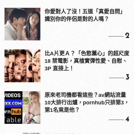
你愛對人了沒！五道「真愛自問」
識別你的伴侶是對的人嗎？
2
比A片更Ａ？「色慾薰心」的超尺度
18 禁電影，真槍實彈性愛、自慰、
3P 直接上！
3
原來老司機都看這些？av網站流量
10大排行出爐，pornhub只排第3，
第1名竟是他？
4