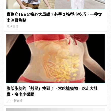
喜歡穿TEE又擔心太單調？必學 3 造型小技巧，一秒穿
出注目焦點
風格穿搭
腹部脂肪的「剋星」找到了，常吃這幾物，吃走大肚
囊，瘦出小蠻腰
PR・新素簡