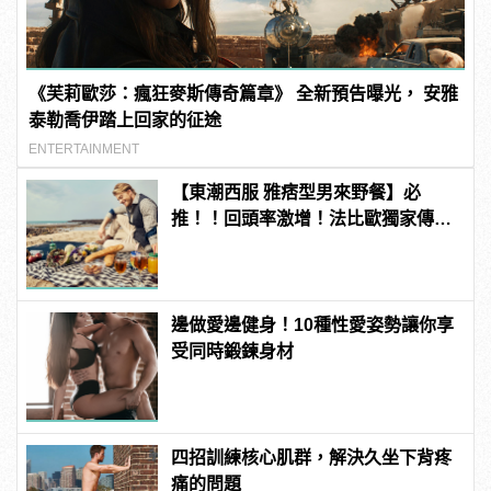
《芙莉歐莎：瘋狂麥斯傳奇篇章》 全新預告曝光， 安雅
泰勒喬伊踏上回家的征途
ENTERTAINMENT
【東潮西服 雅痞型男來野餐】必
推！！回頭率激增！法比歐獨家傳
授：一套西裝三穿的魅力穿搭術！
邊做愛邊健身！10種性愛姿勢讓你享
受同時鍛鍊身材
四招訓練核心肌群，解決久坐下背疼
痛的問題