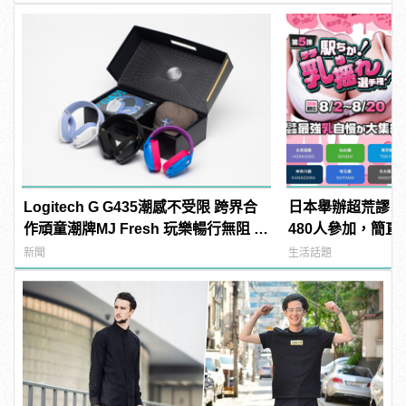
Logitech G G435潮感不受限 跨界合
日本舉辦超荒謬「
作頑童潮牌MJ Fresh 玩樂暢行無阻 |
480人參加，簡直
manfashion這樣變型男
manfashion這
新聞
生活話題