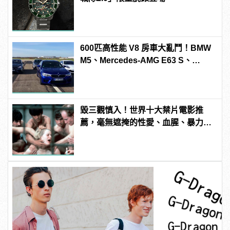
600匹高性能 V8 房車大亂鬥！BMW
M5、Mercedes-AMG E63 S、
Porsche Panamera Turbo S E-
Hybrid、Cadillac CTS-V「0-
300km/h」加速對決
毀三觀慎入！世界十大禁片電影推
薦，毫無遮掩的性愛、血腥、暴力、
噁心到極致！ | manfashion這樣變型
男