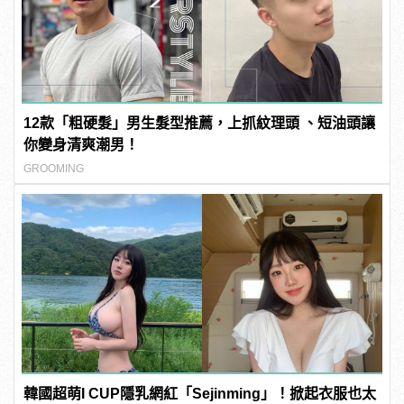
12款「粗硬髮」男生髮型推薦，上抓紋理頭 、短油頭讓
你變身清爽潮男！
GROOMING
韓國超萌I CUP隱乳網紅「Sejinming」！掀起衣服也太