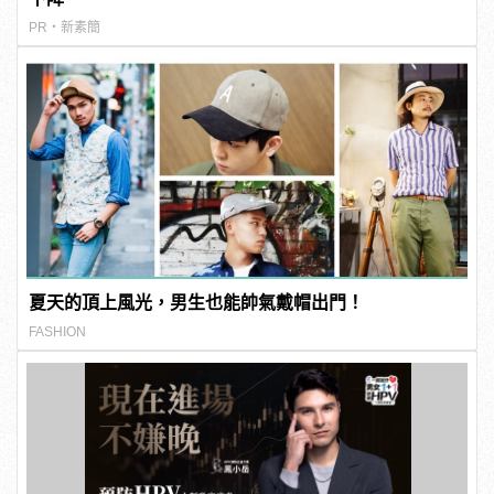
PR・新素簡
夏天的頂上風光，男生也能帥氣戴帽出門！
FASHION