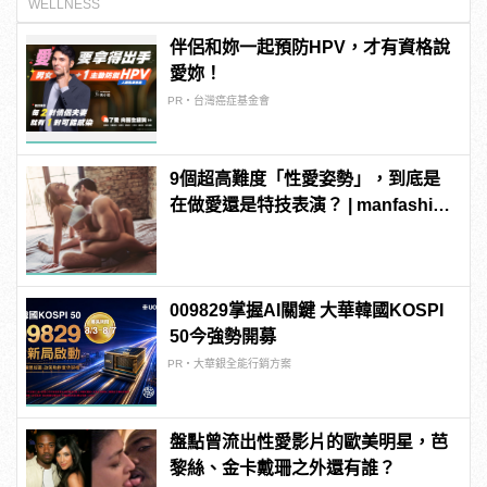
WELLNESS
伴侶和妳一起預防HPV，才有資格說
愛妳！
PR・台灣癌症基金會
9個超高難度「性愛姿勢」，到底是
在做愛還是特技表演？ | manfashion
這樣變型男
009829掌握AI關鍵 大華韓國KOSPI
50今強勢開募
PR・大華銀全能行銷方案
盤點曾流出性愛影片的歐美明星，芭
黎絲、金卡戴珊之外還有誰？