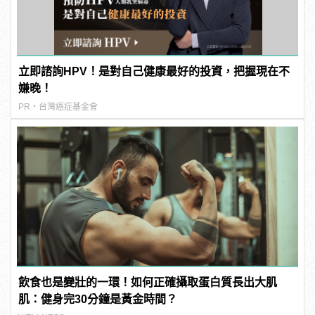
立即諮詢HPV！是對自己健康最好的投資，把握現在不
嫌晚！
PR・台灣癌症基金會
飲食也是變壯的一環！如何正確攝取蛋白質長出大肌
肌：健身完30分鐘是黃金時間？