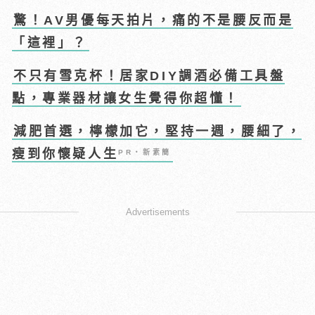
驚！AV男優每天拍片，痛的不是腰反而是
「這裡」？
不只有雪克杯！居家DIY調酒必備工具盤
點，專業器材讓女生覺得你超懂！
減肥首選，檸檬加它，堅持一週，腰細了，
瘦到你懷疑人生
PR・新素簡
Advertisements