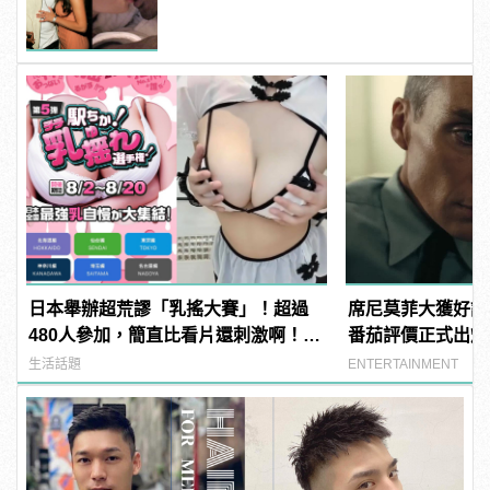
日本舉辦超荒謬「乳搖大賽」！超過
席尼莫菲大獲好評
480人參加，簡直比看片還刺激啊！ |
番茄評價正式出爐
manfashion這樣變型男
生活話題
ENTERTAINMENT