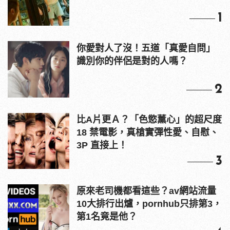
1
你愛對人了沒！五道「真愛自問」
識別你的伴侶是對的人嗎？
2
比A片更Ａ？「色慾薰心」的超尺度
18 禁電影，真槍實彈性愛、自慰、
3P 直接上！
3
原來老司機都看這些？av網站流量
10大排行出爐，pornhub只排第3，
第1名竟是他？