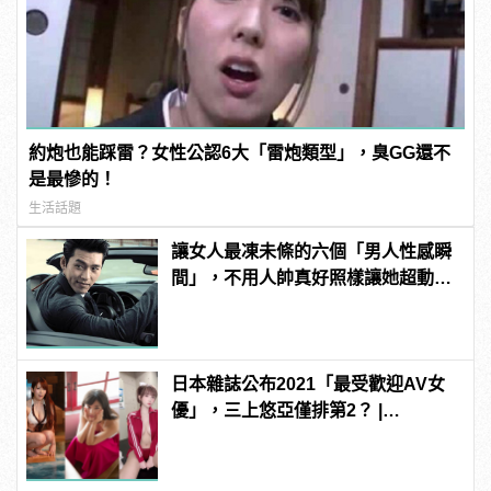
約炮也能踩雷？女性公認6大「雷炮類型」，臭GG還不
是最慘的！
生活話題
讓女人最凍未條的六個「男人性感瞬
間」，不用人帥真好照樣讓她超動
心！
日本雜誌公布2021「最受歡迎AV女
優」，三上悠亞僅排第2？ |
manfashion這樣變型男