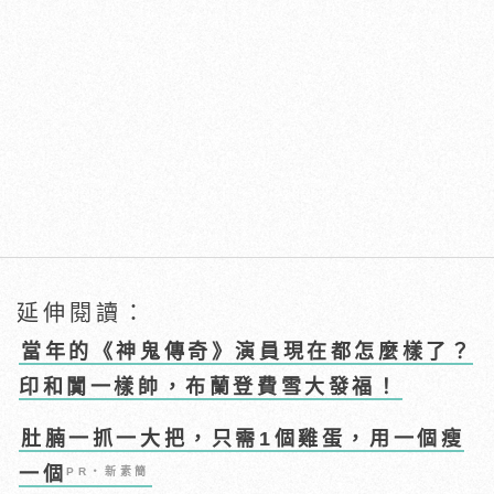
延伸閱讀：
當年的《神鬼傳奇》演員現在都怎麼樣了？
印和闐一樣帥，布蘭登費雪大發福！
肚腩一抓一大把，只需1個雞蛋，用一個瘦
一個
PR・新素簡