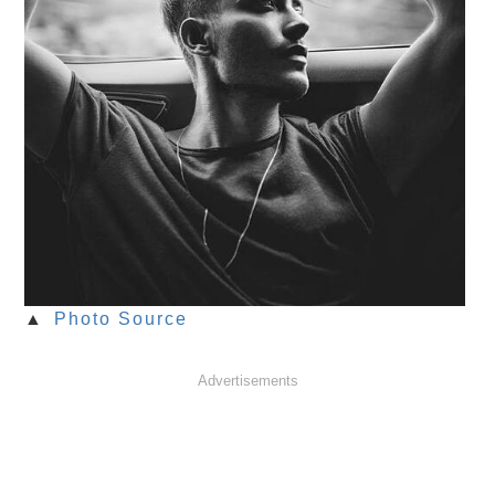
▲
Photo Source
Advertisements