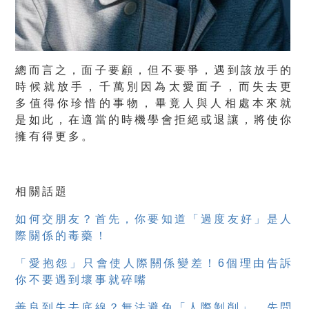
總而言之，面子要顧，但不要爭，遇到該放手的
時候就放手，
千萬別因為太愛面子
，而
失去更
多值得你珍惜的事物
，畢竟人與人相處本來就
是如此，在適當的時機學會拒絕或退讓，將使你
擁有得更多。
相關話題
如何交朋友？首先，你要知道「過度友好」是人
際關係的毒藥！
「愛抱怨」只會使人際關係變差！6個理由告訴
你不要遇到壞事就碎嘴
善良到失去底線？無法避免「人際剝削」，先問