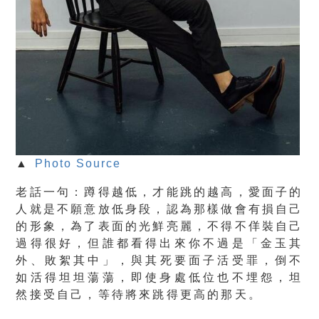
▲
Photo Source
老話一句：
蹲得越低，才能跳的越高
，愛面子的
人就是不願意放低身段，認為那樣做會有損自己
的形象，為了表面的光鮮亮麗，不得不佯裝自己
過得很好，但誰都看得出來你不過是
「金玉其
外、敗絮其中」
，與其死要面子活受罪，
倒不
如活得坦坦蕩蕩，即使身處低位也不埋怨
，坦
然接受自己，等待將來跳得更高的那天。