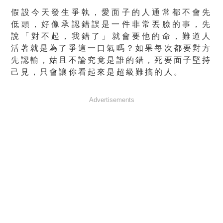
假設今天發生爭執，愛面子的人通常都
不會先
低頭
，好像
承認錯誤是一件非常丟臉的事
，先
說
「對不起，我錯了」
就會要他的命，難道人
活著就是為了爭這一口氣嗎？如果每次都要對方
先認輸，姑且不論究竟是誰的錯，死要面子堅持
己見，只會讓你看起來是
超級難搞
的人。
Advertisements