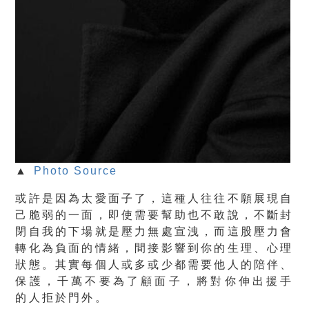
▲
Photo Source
或許是因為太愛面子了，這種人往往
不願展現自
己脆弱的一面
，即使需要幫助也不敢說，不斷封
閉自我的下場就是壓力無處宣洩，而這股壓力會
轉化為負面的情緒，間接影響到你的生理、心理
狀態。其實每個人或多或少都需要他人的陪伴、
保護，千萬不要為了
顧面子
，將對你伸出援手
的人
拒於門外
。