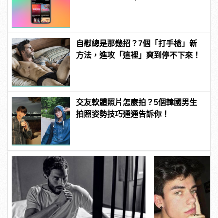
強勢上線 | manfashion這樣變型男
自慰總是那幾招？7個「打手槍」新
方法，進攻「這裡」爽到停不下來！
交友軟體照片怎麼拍？5個韓國男生
拍照姿勢技巧通通告訴你！