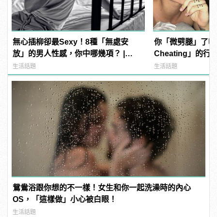
無心插柳卻最Sexy！8種「無處安
你「微劈腿」了嗎？5
放」的男人性感，你中哪幾項？ |
Cheating」的
manfashion這樣變型男
找藉口
生活話題
生活話題
鴛鴦浴跟你想的不一樣！女生和你一起洗澡時的內心
OS，「這樣做」小心被白眼！
生活話題