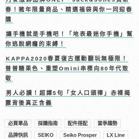
春！豬年限量商品、精選福袋與你一同迎春
購
讓手機就是手機吧！「地表最迷你手機」幫
你逃脫網癮的束縛！
KAPPA2020春夏復古運動翻玩無極限！
普普糖果色、重塑Omini串標向80年代致
敬
男人必讀！超譯5句「女人口頭禪」赤裸揭
露背後真正含義
必買單品
採購指南
配件搭配
當季趨勢
品牌快訊
SEIKO
Seiko Prosper
LX Line